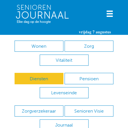
vrijdag 7 augustus
Wonen
Zorg
Vitaliteit
Diensten
Pensioen
Levenseinde
Zorgverzekeraar
Senioren Visie
Journaal