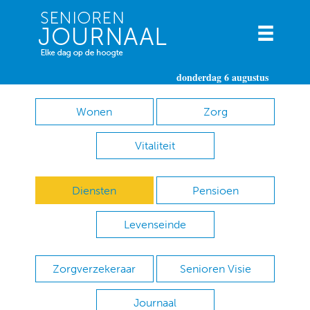
donderdag 6 augustus
Wonen
Zorg
Vitaliteit
Diensten
Pensioen
Levenseinde
Zorgverzekeraar
Senioren Visie
Journaal