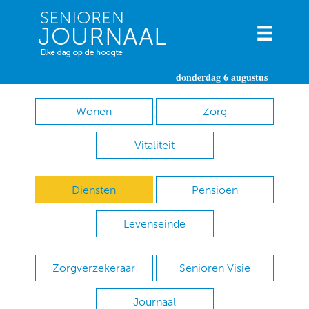
donderdag 6 augustus
Wonen
Zorg
Vitaliteit
Diensten
Pensioen
Levenseinde
Zorgverzekeraar
Senioren Visie
Journaal