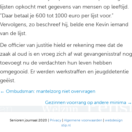
lijsten opkocht met gegevens van mensen op leeftijd.
“Daar betaal je 600 tot 1000 euro per lijst voor.”
Vervolgens, zo beschreef hij, belde ene Kevin iemand
van de lijst.
De officier van justitie hield er rekening mee dat de
zaak al oud is en vroeg zich af wat gevangenisstraf nog
toevoegt nu de verdachten hun leven hebben
omgegooid. Er werden werkstraffen en jeugddetentie
geëist.
Posts
← Ombudsman: mantelzorg niet overvragen
navigation
Gezinnen voorrang op andere minima →
Senioren journaal 2020 |
Privacy
|
Algemene voorwaarden
|
webdesign
stip.nl