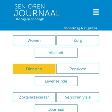
donderdag 6 augustus
Wonen
Zorg
Vitaliteit
Diensten
Pensioen
Levenseinde
Zorgverzekeraar
Senioren Visie
Journaal