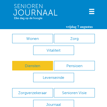
vrijdag 7 augustus
Wonen
Zorg
Vitaliteit
Diensten
Pensioen
Levenseinde
Zorgverzekeraar
Senioren Visie
Journaal