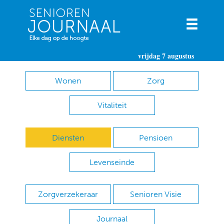
vrijdag 7 augustus
Wonen
Zorg
Vitaliteit
Diensten
Pensioen
Levenseinde
Zorgverzekeraar
Senioren Visie
Journaal