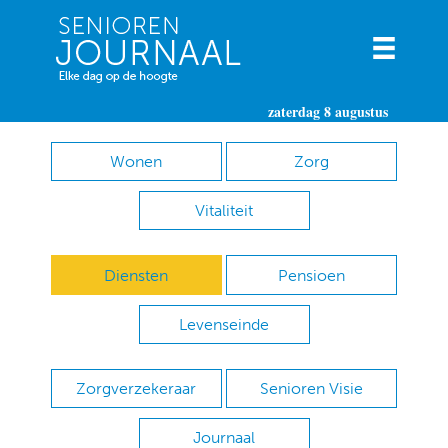
zaterdag 8 augustus
Wonen
Zorg
Vitaliteit
Diensten
Pensioen
Levenseinde
Zorgverzekeraar
Senioren Visie
Journaal