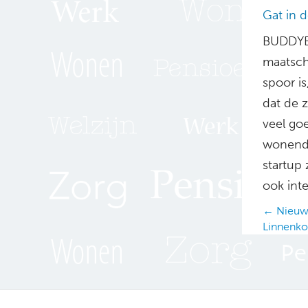
Gat in 
BUDDYBO
maatsch
spoor is
dat de z
veel goe
wonende
startup 
ook inte
Posts
← Nieuw
Linnenko
navig