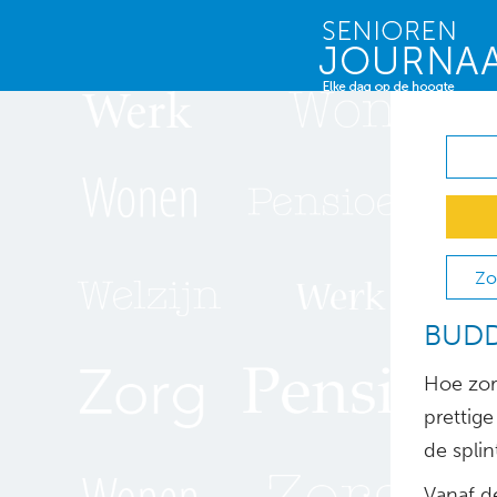
Zo
BUDDY
Hoe zor
prettige
de spli
Vanaf d