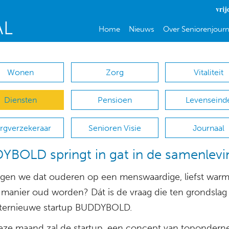
vrij
Home
Nieuws
Over Seniorenjourn
Wonen
Zorg
Vitaliteit
Diensten
Pensioen
Levenseind
rgverzekeraar
Senioren Visie
Journaal
BOLD springt in gat in de samenlevi
gen we dat ouderen op een menswaardige, liefst war
 manier oud worden? Dát is de vraag die ten grondslag 
nternieuwe startup BUDDYBOLD.
eze maand zal de startup, een concept van toponder