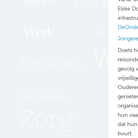
Elske Do
infrast
DeOnde
Jongere
Doets h
reisond
gevolg v
vrijwill
Ouderen
geniete
organis
hun vaa
dat hun
buurt.