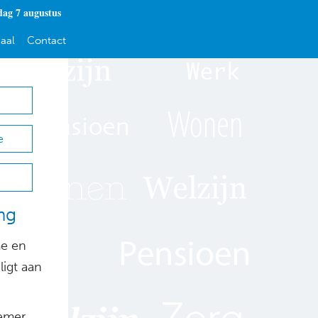
dag 7 augustus
aal
Contact
e
ng
me en
ligt aan
nemer