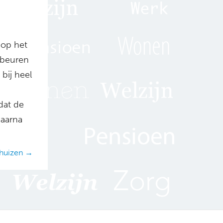
op het
gebeuren
 bij heel
dat de
daarna
rhuizen →