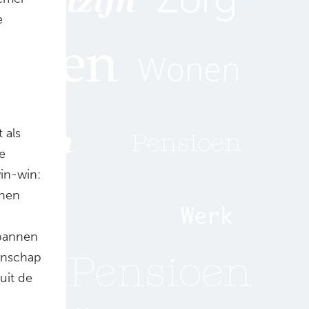
e
 als
e
win-win:
nnen
spannen
enschap
uit de