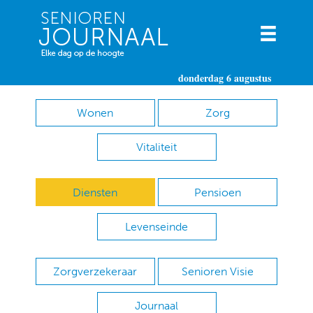
donderdag 6 augustus
Wonen
Zorg
Vitaliteit
Diensten
Pensioen
Levenseinde
Zorgverzekeraar
Senioren Visie
Journaal