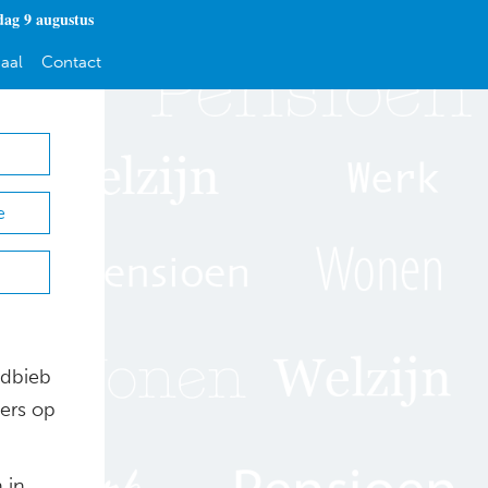
dag 9 augustus
aal
Contact
e
 dbieb
kers op
 in