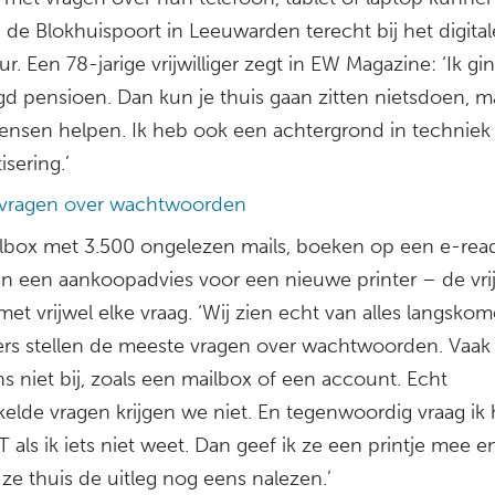
 de Blokhuispoort in Leeuwarden terecht bij het digital
r. Een 78-jarige vrijwilliger zegt in EW Magazine: ‘Ik gi
gd pensioen. Dan kun je thuis gaan zitten nietsdoen, ma
ensen helpen. Ik heb ook een achtergrond in techniek
sering.’
vragen over wachtwoorden
lbox met 3.500 ongelezen mails, boeken op een e-rea
en een aankoopadvies voor een nieuwe printer – de vrijw
et vrijwel elke vraag. ‘Wij zien echt van alles langskom
rs stellen de meeste vragen over wachtwoorden. Vaa
s niet bij, zoals een mailbox of een account. Echt
kelde vragen krijgen we niet. En tegenwoordig vraag ik 
als ik iets niet weet. Dan geef ik ze een printje mee e
ze thuis de uitleg nog eens nalezen.’