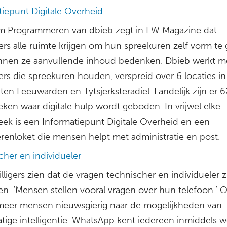
tiepunt Digitale Overheid
m Programmeren van dbieb zegt in EW Magazine dat
igers alle ruimte krijgen om hun spreekuren zelf vorm te
nen ze aanvullende inhoud bedenken. Dbieb werkt m
igers die spreekuren houden, verspreid over 6 locaties i
en Leeuwarden en Tytsjerksteradiel. Landelijk zijn er 
eken waar digitale hulp wordt geboden. In vrijwel elke
heek is een Informatiepunt Digitale Overheid en een
erenloket die mensen helpt met administratie en post.
cher en individueler
illigers zien dat de vragen technischer en individueler z
n. ‘Mensen stellen vooral vragen over hun telefoon.’ O
meer mensen nieuwsgierig naar de mogelijkheden van
tige intelligentie. WhatsApp kent iedereen inmiddels w