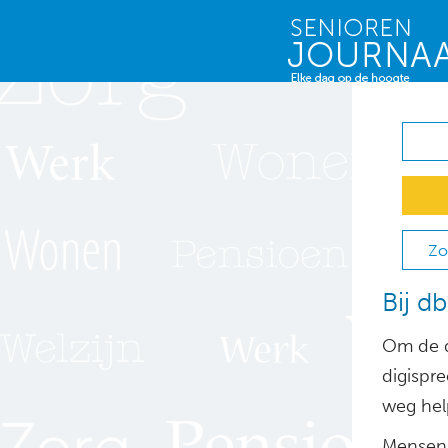
Zo
Bij d
Om de d
digispre
weg hel
Mensen 