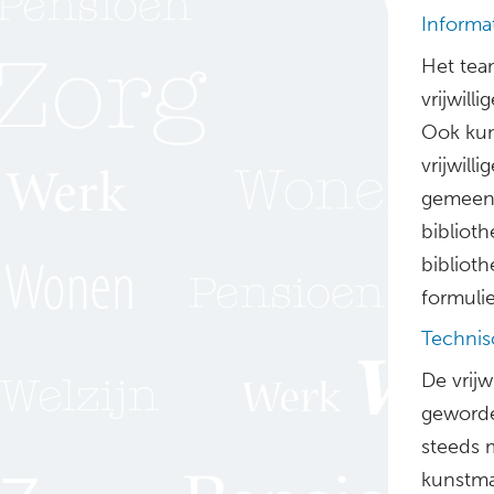
Informa
Het tea
vrijwill
Ook kun
vrijwill
gemeent
biblioth
bibliot
formuli
Technis
De vrijw
geworde
steeds 
kunstma