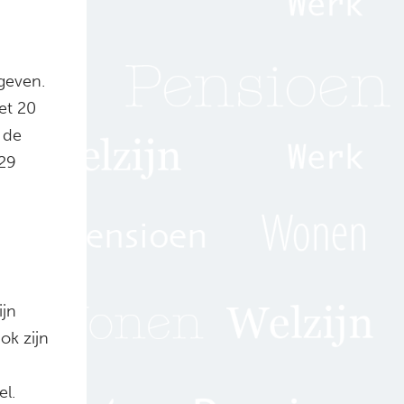
 geven.
et 20
n de
629
ijn
ok zijn
el.