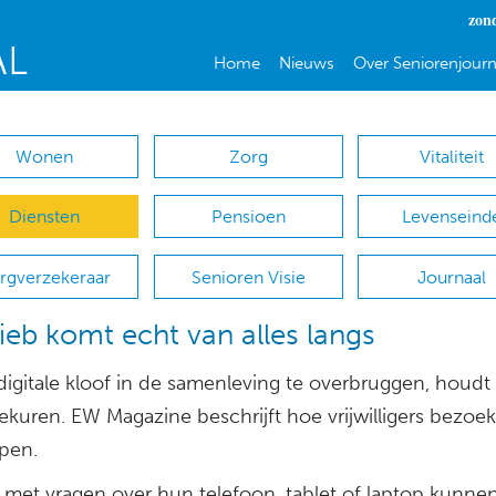
zon
Home
Nieuws
Over Seniorenjourn
Wonen
Zorg
Vitaliteit
Diensten
Pensioen
Levenseind
rgverzekeraar
Senioren Visie
Journaal
bieb komt echt van alles langs
igitale kloof in de samenleving te overbruggen, houdt
ekuren. EW Magazine beschrijft hoe vrijwilligers bezoe
pen.
met vragen over hun telefoon, tablet of laptop kunnen