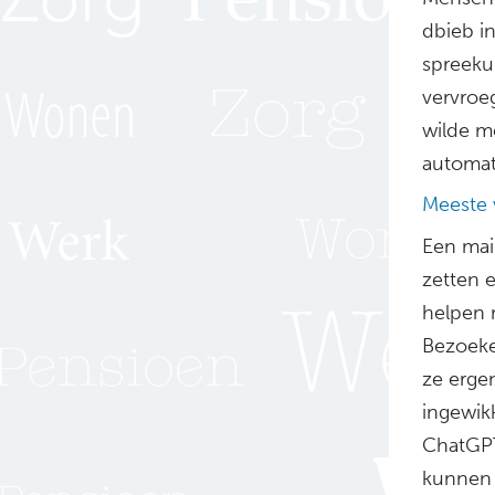
dbieb in
spreekuu
vervroe
wilde m
automati
Meeste 
Een mai
zetten 
helpen m
Bezoeke
ze ergen
ingewik
ChatGPT 
kunnen 