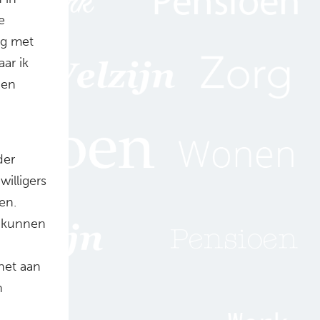
e
ng met
ar ik
 en
der
illigers
en.
k kunnen
het aan
n