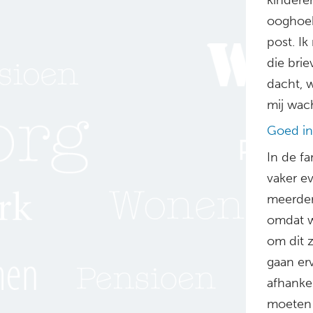
ooghoek
post. I
die bri
dacht, 
mij wach
Goed in
In de fa
vaker ev
meerder
omdat w
om dit 
gaan er
afhankel
moeten