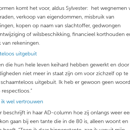
 vormen komt het voor, aldus Sylvester: het wegnemen 
ieraden, verkoop van eigendommen, misbruik van
ingen, kopen op naam van slachtoffer, gedwongen
ntwijziging of wilsbeschikking, financieel korthouden e
k van rekeningen.
eloos uitgebuit
n die hun hele leven keihard hebben gewerkt en door
igheden niet meer in staat zijn om voor zichzelf op t
schaamteloos uitgebuit. Ik heb er gewoon geen woor
 respectloos.”
 ik wel vertrouwen
er beschrijft in haar AD-column hoe zij onlangs weer e
kon gaan bij een tante die in de 80 is, alleen woont en
 heeft. “Toen ik daar binnenstapte, zag ik vanuit mijn