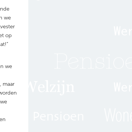
ende
en we
vester
et op
at!”
aan we
, maar
 worden
 we
ten