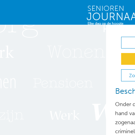
Zo
Besch
Onder d
hand va
zogenaa
criminel