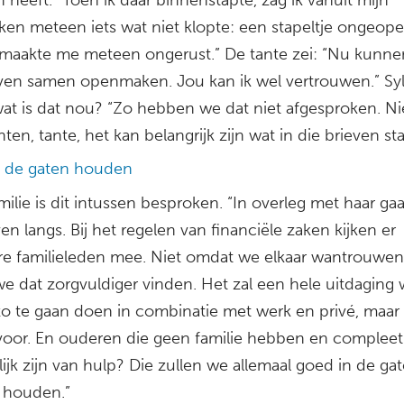
en meteen iets wat niet klopte: een stapeltje ongeop
k maakte me meteen ongerust.” De tante zei: “Nu kunn
even samen openmaken. Jou kan ik wel vertrouwen.” Syl
wat is dat nou? “Zo hebben we dat niet afgesproken. Ni
ten, tante, het kan belangrijk zijn wat in die brieven sta
 de gaten houden
milie is dit intussen besproken. “In overleg met haar g
en langs. Bij het regelen van financiële zaken kijken er
e familieleden mee. Niet omdat we elkaar wantrouwen
e dat zorgvuldiger vinden. Het zal een hele uitdaging
zo te gaan doen in combinatie met werk en privé, maar
voor. En ouderen die geen familie hebben en compleet
ijk zijn van hulp? Die zullen we allemaal goed in de ga
 houden.”