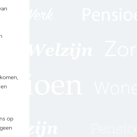
van
n
e komen,
den
ens op
 geen