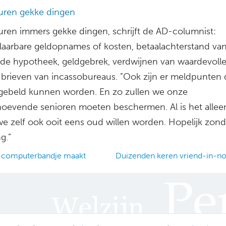
uren gekke dingen
uren immers gekke dingen, schrijft de AD-columnist:
aarbare geldopnames of kosten, betaalachterstand va
 de hypotheek, geldgebrek, verdwijnen van waardevoll
 brieven van incassobureaus. ”Ook zijn er meldpunten d
gebeld kunnen worden. En zo zullen we onze
oevende senioren moeten beschermen. Al is het allee
e zelf ook ooit eens oud willen worden. Hopelijk zond
g.”
omputerbandje maakt
Duizenden keren vriend-in-n
ation