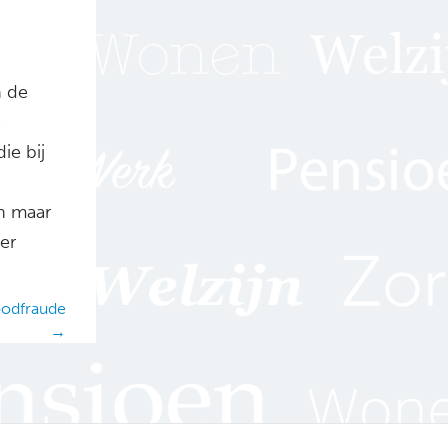
n de
e
ie bij
n maar
er
oodfraude
→