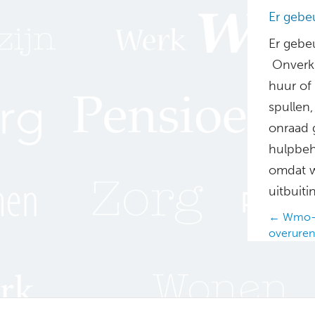
Er gebe
Er gebe
Onverkl
huur of
spullen,
onraad 
hulpbeh
omdat w
uitbuitin
Posts
← Wmo-c
overuren
navig