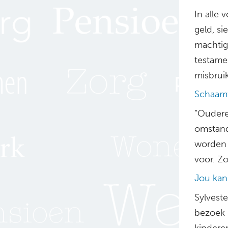
In alle
geld, s
machtig
testame
misbrui
Schaamt
“Oudere
omstand
worden 
voor. Zo
Jou kan
Sylvest
bezoek 
kinderen