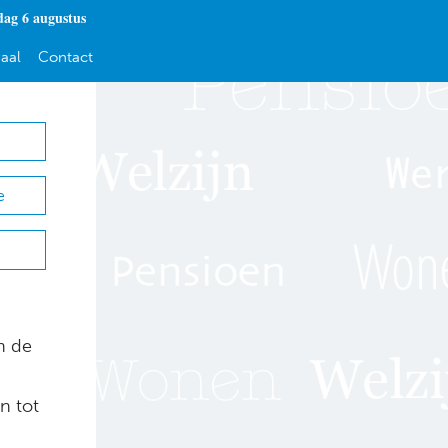
ag 6 augustus
aal
Contact
e
n de
n tot