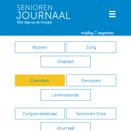
vrijdag 7 augustus
Wonen
Zorg
Vitaliteit
Diensten
Pensioen
Levenseinde
Zorgverzekeraar
Senioren Visie
Journaal