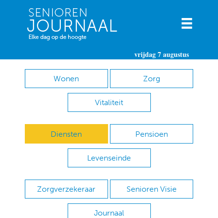
vrijdag 7 augustus
Wonen
Zorg
Vitaliteit
Diensten
Pensioen
Levenseinde
Zorgverzekeraar
Senioren Visie
Journaal