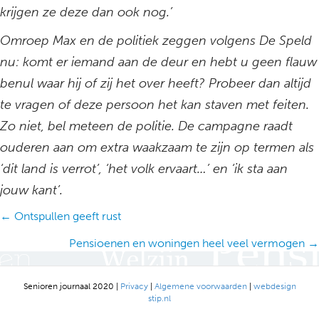
krijgen ze deze dan ook nog.’
Omroep Max en de politiek zeggen volgens De Speld
nu: komt er iemand aan de deur en hebt u geen flauw
benul waar hij of zij het over heeft? Probeer dan altijd
te vragen of deze persoon het kan staven met feiten.
Zo niet, bel meteen de politie. De campagne raadt
ouderen aan om extra waakzaam te zijn op termen als
‘dit land is verrot’, ‘het volk ervaart…’ en ‘ik sta aan
jouw kant’.
Posts
← Ontspullen geeft rust
navigation
Pensioenen en woningen heel veel vermogen →
Senioren journaal 2020 |
Privacy
|
Algemene voorwaarden
|
webdesign
stip.nl