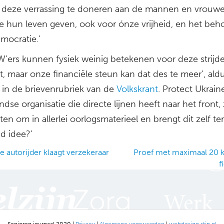
n deze verrassing te doneren aan de mannen en vrouwe
e hun leven geven, ook voor ónze vrijheid, en het be
mocratie.’
W’ers kunnen fysiek weinig betekenen voor deze strijde
t, maar onze financiële steun kan dat des te meer’, ald
e in de brievenrubriek van de
Volkskrant
. Protect Ukrain
dse organisatie die directe lijnen heeft naar het front, 
ten om in allerlei oorlogsmaterieel en brengt dit zelf ter
d idee?’
 autorijder klaagt verzekeraar
Proef met maximaal 20 
f
ation
Senioren journaal 2020 |
Privacy
|
Algemene voorwaarden
|
webdesign stip.nl