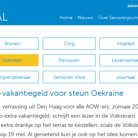
zater
Home
Nieuws
Over Seniorenjourn
Wonen
Zorg
Vitaliteit
Diensten
Pensioen
Levenseind
rgverzekeraar
Senioren Visie
Journaal
akantiegeld voor steun Oekraïne
 verrassing uit Den Haag voor alle AOW-ers; zomaar 2
 extra vakantiegeld, schrijft een lezer in de Volkskrant. 
xtra drankje op het terras te bestellen, zoals de Volksk
 op 19 mei. Al genietend kun je ook op het idee kome