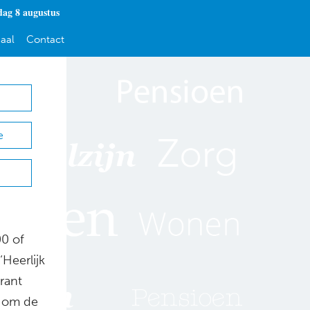
dag 8 augustus
aal
Contact
e
00 of
‘Heerlijk
rant
n om de