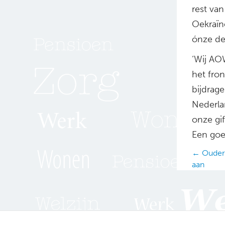
rest va
Oekraïn
ónze de
‘Wij AO
het fron
bijdrag
Nederlan
onze gif
Een goe
Posts
← Oudere
aan
navig