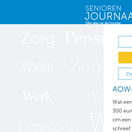
Zo
AOW-v
Wat een
300 euro
om een e
schreef