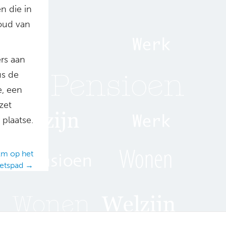
n die in
houd van
rs aan
us de
e, een
zet
 plaatse.
km op het
ietspad →