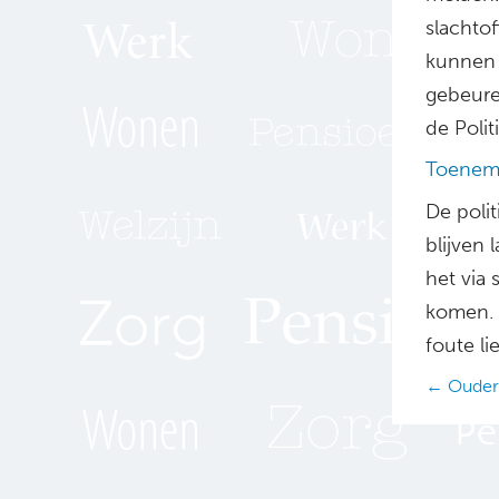
slachtof
kunnen 
gebeuren
de Polit
Toenem
De poli
blijven 
het via
komen. 
foute li
Posts
← Ouder
navig