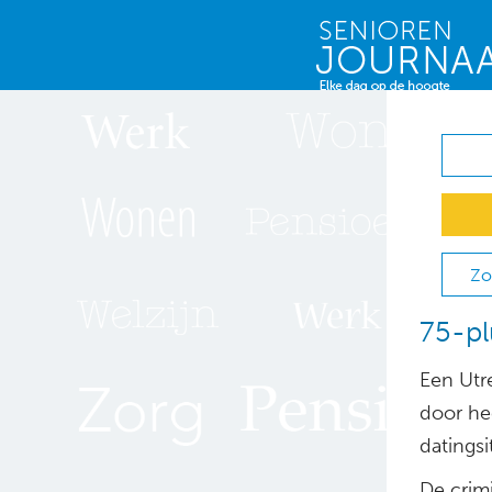
Zo
75-pl
Een Utr
door he
datingsi
De crim