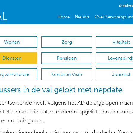
donderd
Home
Nieuws
Over Seniorenjourn
Wonen
Zorg
Vitaliteit
Diensten
Pensioen
Levenseind
rgverzekeraar
Senioren Visie
Journaal
ussers in de val gelokt met nepdate
echtse bende heeft volgens het AD de afgelopen maa
el Nederland tientallen ouderen opgelicht en beroofd 
tes en datingapps.
inelen gingen heel ver in hun aanpak: de slachtoffers 