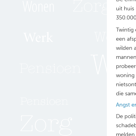
uit hui
350.000
Twintig
een afs
wilden 
mannen 
probeerd
woning 
nietsont
die sam
Angst e
De polit
schadebe
melden.