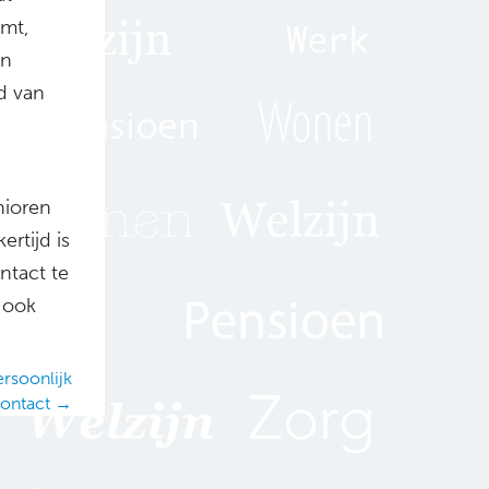
omt,
en
id van
nioren
ertijd is
ntact te
 ook
rsoonlijk
ontact →