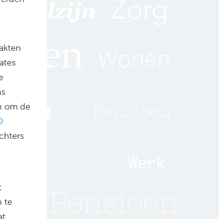
akten
ates
e
ns
en om de
D
echters
t
h te
at