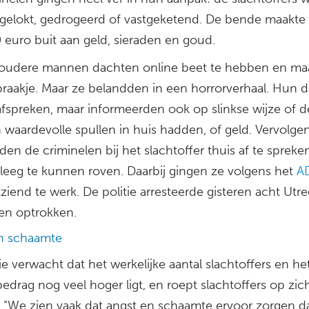
s gelokt, gedrogeerd of vastgeketend. De bende maakte
 euro buit aan geld, sieraden en goud.
 oudere mannen dachten online beet te hebben en ma
praakje. Maar ze belandden in een horrorverhaal. Hun d
afspreken, maar informeerden ook op slinkse wijze of d
waardevolle spullen in huis hadden, of geld. Vervolge
en de criminelen bij het slachtoffer thuis af te sprek
leeg te kunnen roven. Daarbij gingen ze volgens het
A
ziend te werk. De politie arresteerde gisteren acht Utr
en optrokken.
n schaamte
ie verwacht dat het werkelijke aantal slachtoffers en he
drag nog veel hoger ligt, en roept slachtoffers op zic
 “We zien vaak dat angst en schaamte ervoor zorgen d