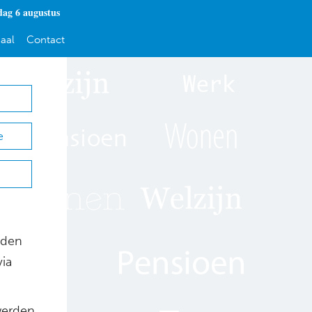
ag 6 augustus
aal
Contact
e
nden
via
werden