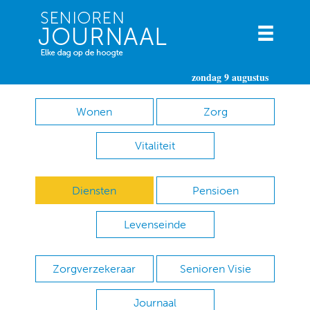
zondag 9 augustus
Wonen
Zorg
Vitaliteit
Diensten
Pensioen
Levenseinde
Zorgverzekeraar
Senioren Visie
Journaal