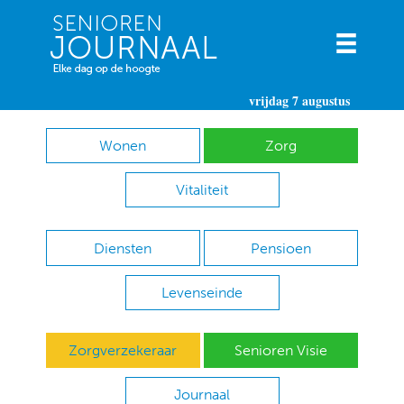
vrijdag 7 augustus
Wonen
Zorg
Vitaliteit
Diensten
Pensioen
Levenseinde
Zorgverzekeraar
Senioren Visie
Journaal