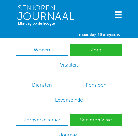
maandag 10 augustus
Wonen
Zorg
Vitaliteit
Diensten
Pensioen
Levenseinde
Zorgverzekeraar
Senioren Visie
Journaal