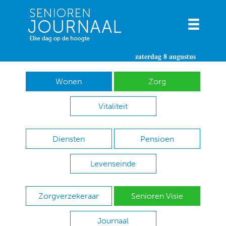
zaterdag 8 augustus
Wonen
Zorg
Vitaliteit
Diensten
Pensioen
Levenseinde
Zorgverzekeraar
Senioren Visie
Journaal