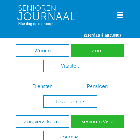
zaterdag 8 augustus
Wonen
Zorg
Vitaliteit
Diensten
Pensioen
Levenseinde
Zorgverzekeraar
Senioren Visie
Journaal