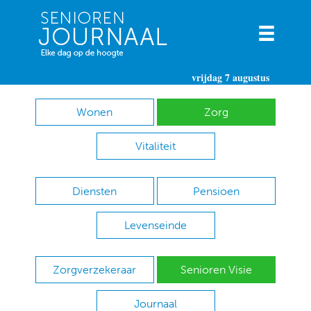
vrijdag 7 augustus
Wonen
Zorg
Vitaliteit
Diensten
Pensioen
Levenseinde
Zorgverzekeraar
Senioren Visie
Journaal