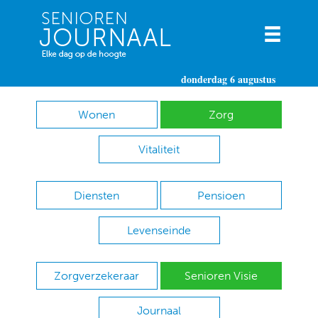
donderdag 6 augustus
Wonen
Zorg
Vitaliteit
Diensten
Pensioen
Levenseinde
Zorgverzekeraar
Senioren Visie
Journaal