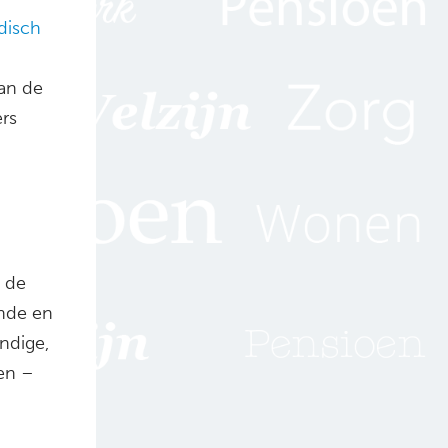
disch
an de
ers
n de
unde en
ndige,
en –