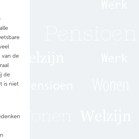
e
alle
wetsbare
veel
t van de
raal
j de
 is niet
eedenken
en