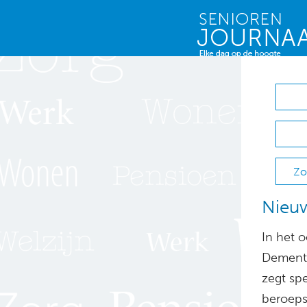
Zo
Nieu
In het 
Dementi
zegt sp
beroeps