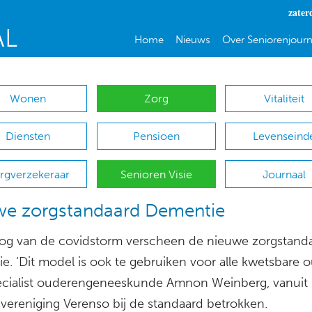
zater
Home
Nieuws
Over Seniorenjourn
Wonen
Zorg
Vitaliteit
Diensten
Pensioen
Levenseind
rgverzekeraar
Senioren Visie
Journaal
we zorgstandaard Dementie
oog van de covidstorm verscheen de nieuwe zorgstand
e. ‘Dit model is ook te gebruiken voor alle kwetsbare o
ecialist ouderengeneeskunde Amnon Weinberg, vanuit
vereniging Verenso bij de standaard betrokken.