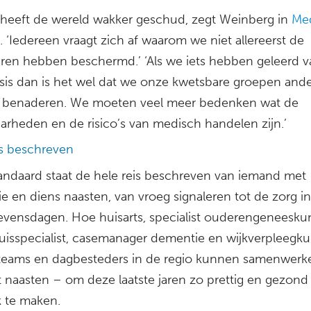
heeft de wereld wakker geschud, zegt Weinberg in
Me
. ‘Iedereen vraagt zich af waarom we niet allereerst de
ren hebben beschermd.’ ‘Als we iets hebben geleerd v
isis dan is het wel dat we onze kwetsbare groepen and
benaderen. We moeten veel meer bedenken wat de
arheden en de risico’s van medisch handelen zijn.’
is beschreven
tandaard staat de hele reis beschreven van iemand met
e en diens naasten, van vroeg signaleren tot de zorg i
 levensdagen. Hoe huisarts, specialist ouderengeneesk
uisspecialist, casemanager dementie en wijkverpleegku
 teams en dagbesteders in de regio kunnen samenwerk
 naasten – om deze laatste jaren zo prettig en gezond
k te maken.