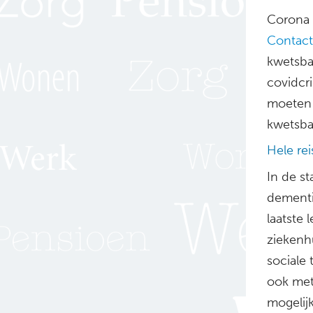
Corona 
Contact
kwetsba
covidcr
moeten 
kwetsba
Hele re
In de s
dementi
laatste
ziekenh
sociale
ook met
mogelij