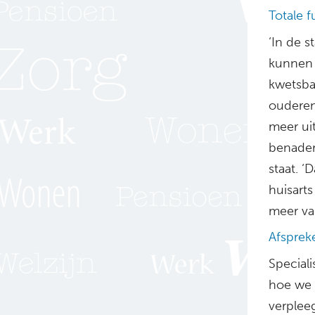
Totale 
‘In de 
kunnen 
kwetsba
ouderen
meer uit
benaderi
staat. 
huisarts
meer va
Afsprek
Special
hoe we 
verpleeg