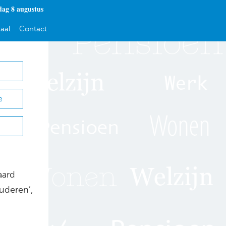
dag 8 augustus
aal
Contact
e
aard
uderen’,