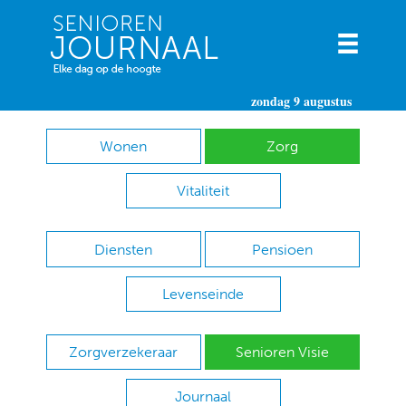
zondag 9 augustus
Wonen
Zorg
Vitaliteit
Diensten
Pensioen
Levenseinde
Zorgverzekeraar
Senioren Visie
Journaal