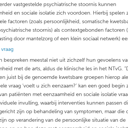
eerder vastgestelde psychiatrische stoornis kunnen
heid en sociale isolatie zich voordoen. Hierbij spelen
ele factoren (zoals persoonlijkheid, somatische kwetsb
psychiatrische stoornis) als contextgebonden factoren (
sting door mantelzorg of een klein sociaal netwerk) een
 vraag
 bespreken meestal niet uit zichzelf hun gevoelens v
heid met de arts, aldus de klinische les in het NTvG. 
n juist bij de genoemde kwetsbare groepen hierop alert
ele vraag ‘voelt u zich eenzaam?’ kan een goed begin z
van patiënten met eenzaamheid en sociale isolatie vra
viduele invulling, waarbij interventies kunnen passen di
 gericht zijn op behandeling van symptomen, maar die 
zijn op verandering van de persoonlijke situatie van de