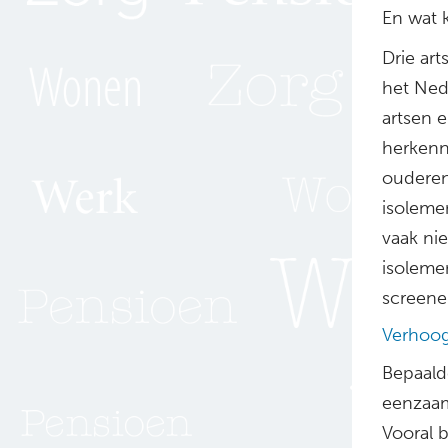
En wat 
Drie art
het Ned
artsen 
herkenn
ouderen
isoleme
vaak ni
isoleme
screene
Verhoog
Bepaald
eenzaam
Vooral 