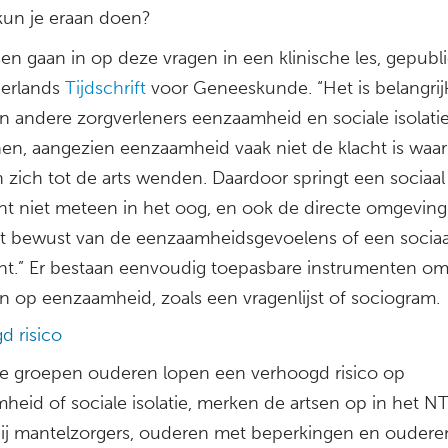
kun je eraan doen?
sen gaan in op deze vragen in een klinische les, gepubl
erlands
Tijdschrift
voor Geneeskunde. “Het is belangrij
en andere zorgverleners eenzaamheid en sociale isolati
en, aangezien eenzaamheid vaak niet de klacht is wa
 zich tot de arts wenden. Daardoor springt een sociaal
nt niet meteen in het oog, en ook de directe omgeving 
et bewust van de eenzaamheidsgevoelens of een sociaa
nt.” Er bestaan eenvoudig toepasbare instrumenten om
n op eenzaamheid, zoals een vragenlijst of sociogram.
d risico
e groepen ouderen lopen een verhoogd risico op
heid of sociale isolatie, merken de artsen op in het N
bij mantelzorgers, ouderen met beperkingen en ouder