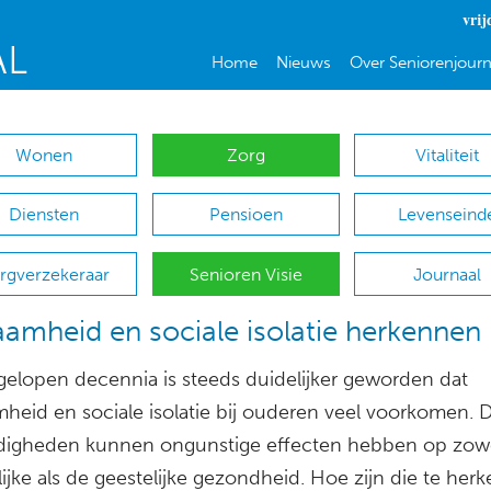
vrij
Home
Nieuws
Over Seniorenjourn
Wonen
Zorg
Vitaliteit
Diensten
Pensioen
Levenseind
rgverzekeraar
Senioren Visie
Journaal
amheid en sociale isolatie herkennen
fgelopen decennia is steeds duidelijker geworden dat
heid en sociale isolatie bij ouderen veel voorkomen. 
igheden kunnen ongunstige effecten hebben op zow
ijke als de geestelijke gezondheid. Hoe zijn die te her