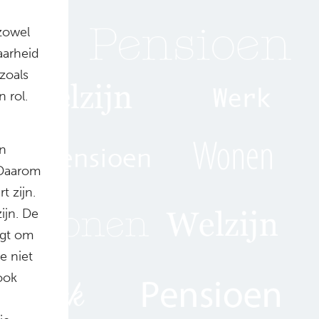
 zowel
aarheid
zoals
 rol.
an
“Daarom
 zijn.
ijn. De
agt om
e niet
ook