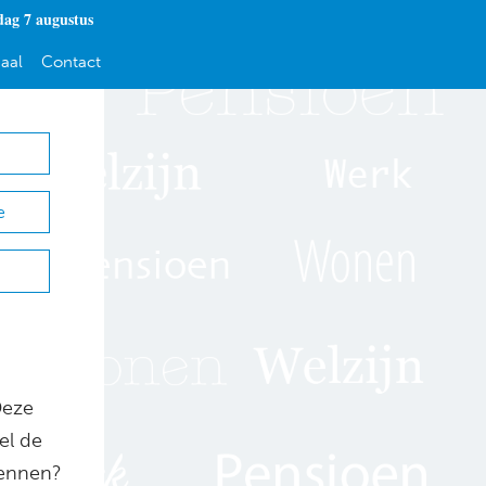
dag 7 augustus
aal
Contact
e
Deze
el de
kennen?