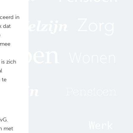
iceerd in
k dat
e
armee
is zich
l
 te
TvG.
en met