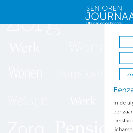
Zo
Eenza
In de a
eenzaam
omstand
lichamel