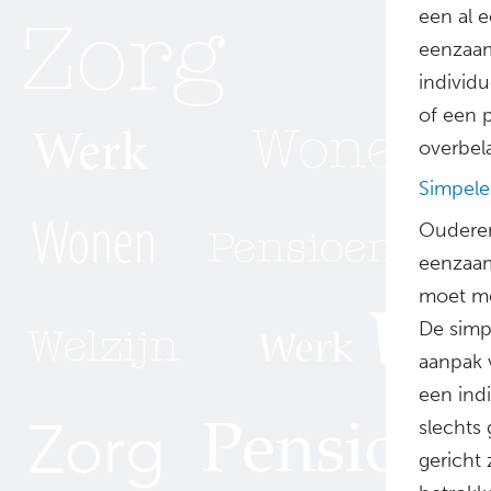
een al 
eenzaam
individu
of een 
overbela
Simpele
Ouderen
eenzaam
moet me
De simp
aanpak 
een indi
slechts
gericht 