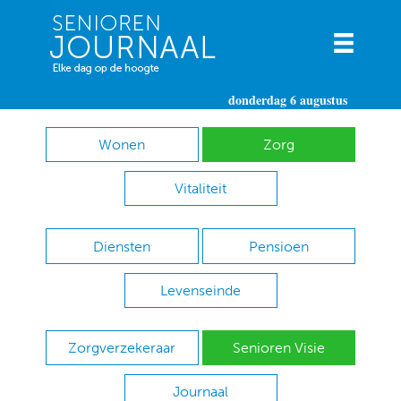
donderdag 6 augustus
Wonen
Zorg
Vitaliteit
Diensten
Pensioen
Levenseinde
Zorgverzekeraar
Senioren Visie
Journaal