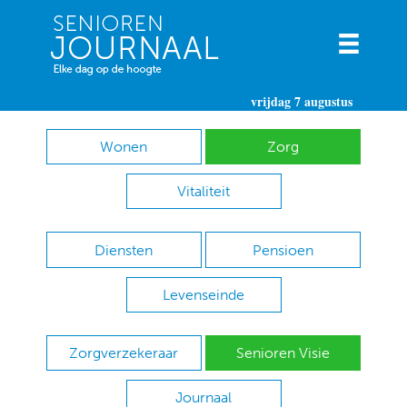
vrijdag 7 augustus
Wonen
Zorg
Vitaliteit
Diensten
Pensioen
Levenseinde
Zorgverzekeraar
Senioren Visie
Journaal