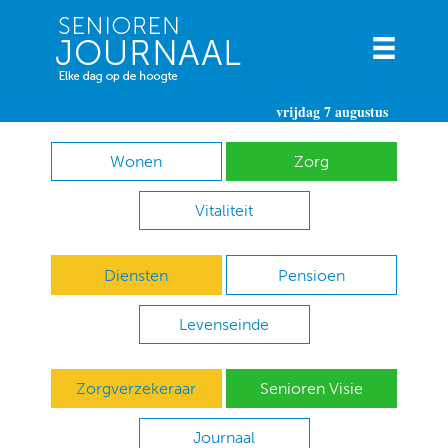
vrijdag 7 augustus
Wonen
Zorg
Vitaliteit
Diensten
Pensioen
Levenseinde
Zorgverzekeraar
Senioren Visie
Journaal