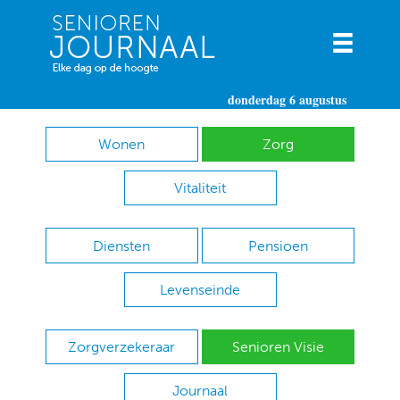
donderdag 6 augustus
Wonen
Zorg
Vitaliteit
Diensten
Pensioen
Levenseinde
Zorgverzekeraar
Senioren Visie
Journaal