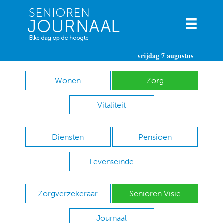
vrijdag 7 augustus
Wonen
Zorg
Vitaliteit
Diensten
Pensioen
Levenseinde
Zorgverzekeraar
Senioren Visie
Journaal