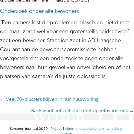
uit de kelder te halen”, aldus CU/SGP.
Onderzoek onder alle bewoners
“Een camera lost de problemen misschien niet direct
op, maar zorgt wel voor een groter veiligheidsgevoel”,
zegt een bewoner. Staedion zegt in AD Haagsche
Courant aan de bewonerscommissie te hebben
voorgesteld om een onderzoek te doen onder alle
bewoners naar hun gevoel van onveiligheid en of het
plaatsen van camera’s de juiste oplossing is.
Posts
← Veel 70-plussers blijven in hun huurwoning
navigation
Bank vindt het welletjes met opeethypotheek →
Senioren journaal 2020 |
Privacy
|
Algemene voorwaarden
|
webdesign
stip.nl