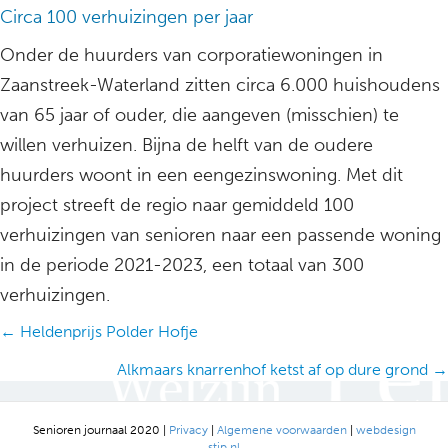
Circa 100 verhuizingen per jaar
Onder de huurders van corporatiewoningen in
Zaanstreek-Waterland zitten circa 6.000 huishoudens
van 65 jaar of ouder, die aangeven (misschien) te
willen verhuizen. Bijna de helft van de oudere
huurders woont in een eengezinswoning. Met dit
project streeft de regio naar gemiddeld 100
verhuizingen van senioren naar een passende woning
in de periode 2021-2023, een totaal van 300
verhuizingen.
Posts
← Heldenprijs Polder Hofje
navigation
Alkmaars knarrenhof ketst af op dure grond →
Senioren journaal 2020 |
Privacy
|
Algemene voorwaarden
|
webdesign
stip.nl