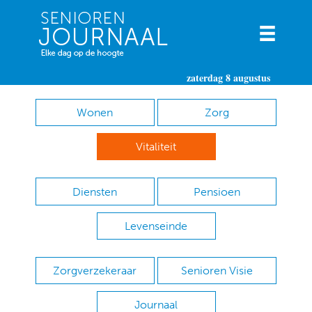
zaterdag 8 augustus
Wonen
Zorg
Vitaliteit
Diensten
Pensioen
Levenseinde
Zorgverzekeraar
Senioren Visie
Journaal