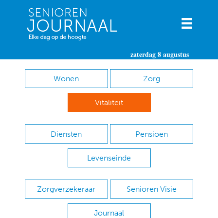
zaterdag 8 augustus
Wonen
Zorg
Vitaliteit
Diensten
Pensioen
Levenseinde
Zorgverzekeraar
Senioren Visie
Journaal