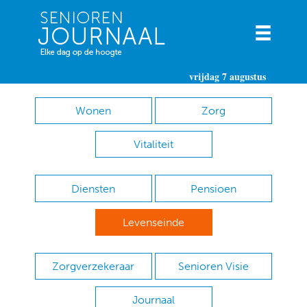
vrijdag 7 augustus
Wonen
Zorg
Vitaliteit
Diensten
Pensioen
Levenseinde
Zorgverzekeraar
Senioren Visie
Journaal