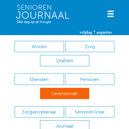
vrijdag 7 augustus
Wonen
Zorg
Vitaliteit
Diensten
Pensioen
Levenseinde
Zorgverzekeraar
Senioren Visie
Journaal