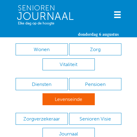
donderdag 6 augustus
Wonen
Zorg
Vitaliteit
Diensten
Pensioen
Levenseinde
Zorgverzekeraar
Senioren Visie
Journaal