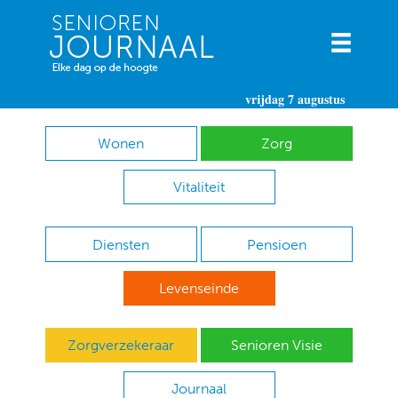
vrijdag 7 augustus
Wonen
Zorg
Vitaliteit
Diensten
Pensioen
Levenseinde
Zorgverzekeraar
Senioren Visie
Journaal