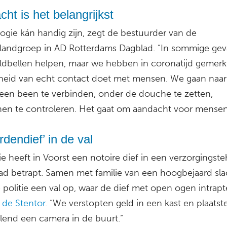
ht is het belangrijkst
ogie kán handig zijn, zegt de bestuurder van de
landgroep in AD Rotterdams Dagblad. “In sommige gev
ldbellen helpen, maar we hebben in coronatijd gemerk
heid van echt contact doet met mensen. We gaan naa
een been te verbinden, onder de douche te zetten,
nen te controleren. Het gaat om aandacht voor mensen
rdendief’ in de val
ie heeft in Voorst een notoire dief in een verzorgingst
ad betrapt. Samen met familie van een hoogbejaard sla
 politie een val op, waar de dief met open ogen intrapt
d
de Stentor
. “We verstopten geld in een kast en plaatst
lend een camera in de buurt.”