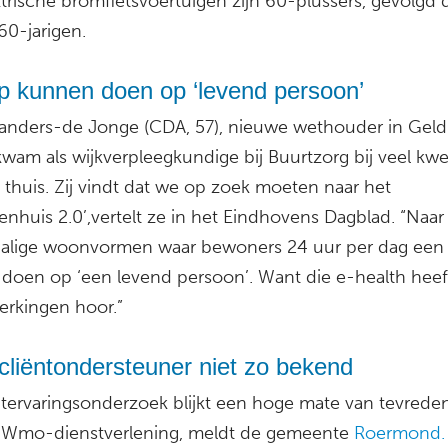
ktrische bromfietsvoertuigen zijn 60-plussers, gevolgd 
60-jarigen.
p kunnen doen op ‘levend persoon’
Sanders-de Jonge (CDA, 57), nieuwe wethouder in Gel
kwam als wijkverpleegkundige bij Buurtzorg bij veel kw
thuis. Zij vindt dat we op zoek moeten naar het
enhuis 2.0’,vertelt ze in het Eindhovens Dagblad. “Naar
halige woonvormen waar bewoners 24 uur per dag een
doen op ‘een levend persoon’. Want die e-health heef
erkingen hoor.”
liëntondersteuner niet zo bekend
ëntervaringsonderzoek blijkt een hoge mate van tevrede
 Wmo-dienstverlening, meldt de gemeente
Roermond.