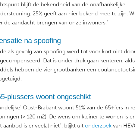
htspunt blijft de bekendheid van de onafhankelijke
ndersteuning. 25% geeft aan hier bekend mee te zijn. We
er de aandacht brengen van onze inwoners.”
nsatie na spoofing
de als gevolg van spoofing werd tot voor kort niet doo
gecompenseerd. Dat is onder druk gaan kenteren, aldu
iddels hebben de vier grootbanken een coulancetoets
pgetuigd.
65-plussers woont ongeschikt
landelijke’ Oost-Brabant woont 51% van de 65+’ers in rel
oningen (> 120 m2). De wens om kleiner te wonen is er
 aanbod is er veelal niet”, blijkt uit
onderzoek
van HEV