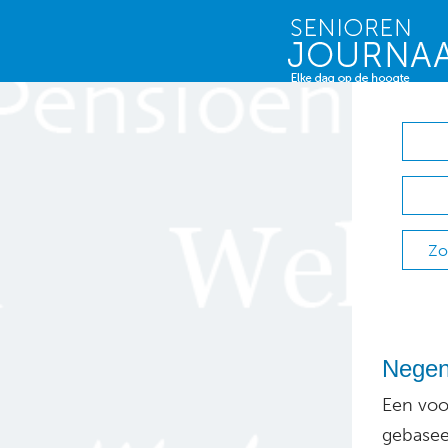
Zo
Negen 
Een voo
gebaseer