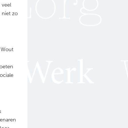
 veel
 niet zo
r Wout
moeten
ociale
s
genaren