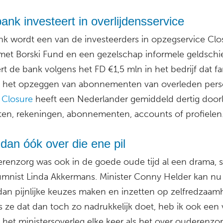
nk investeert in overlijdensservice
k wordt een van de investeerders in opzegservice Clo
et Borski Fund en een gezelschap informele geldschi
rt de bank volgens het FD €1,5 mln in het bedrijf dat fa
ij het opzeggen van abonnementen van overleden per
Closure
heeft een Nederlander gemiddeld dertig doo
ten, rekeningen, abonnementen, accounts of profielen
dan óók over die ene pil
renzorg was ook in de goede oude tijd al een drama, sc
mnist Linda Akkermans. Minister Conny Helder kan nu
dan pijnlijke keuzes maken en inzetten op zelfredzaam
s ze dat dan toch zo nadrukkelijk doet, heb ik ook een 
 het ministersoverleg elke keer als het over ouderenzo