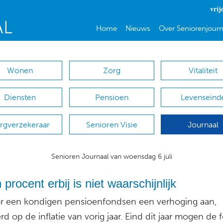
vrij
Home
Nieuws
Over Seniorenjourn
Wonen
Zorg
Vitaliteit
Diensten
Pensioen
Levenseind
rgverzekeraar
Senioren Visie
Journaal
Senioren Journaal van woensdag 6 juli
procent erbij is niet waarschijnlijk
r een kondigen pensioenfondsen een verhoging aan,
d op de inflatie van vorig jaar. Eind dit jaar mogen de