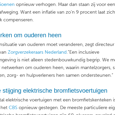
ioenen
opnieuw verhogen. Maar dan staan zij voor een
 afweging. Want een inflatie van zo’n 9 procent laat zich
jk compenseren.
rken om ouderen heen
situatie van ouderen moet veranderen, zegt directeu
van
Zorgverzekeraars Nederland
.”Een inclusieve
eving is niet alleen stedenbouwkundig begrip. We 
r netwerken om ouderen heen, waarin mantelzorgers, s
en, zorg- en hulpverleners hen samen ondersteunen.”
 stijging elektrische bromfietsvoertuigen
tal elektrische voertuigen met een bromfietskenteken i
 het
CBS
opnieuw gestegen. De meeste particuliere ei