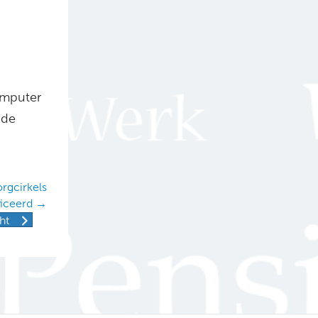
omputer
 de
n
rgcirkels
ficeerd →
ht