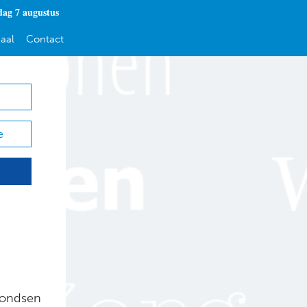
dag 7 augustus
aal
Contact
e
 fondsen