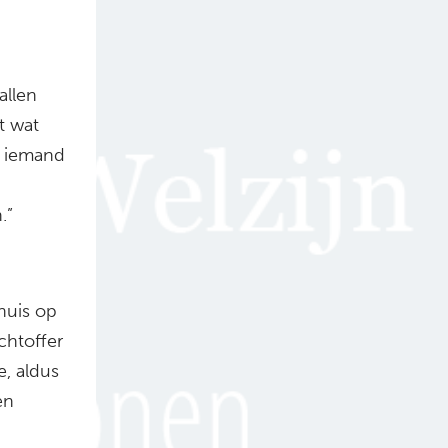
allen
t wat
r iemand
.”
ehuis op
chtoffer
e, aldus
en