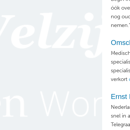
óók over
nog oud
nemen.
Omsch
Medisch
special
special
verkort
Ernst 
Nederla
snel in 
Telegra