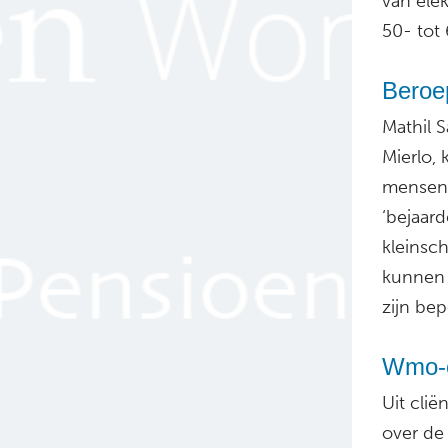
van ele
50- tot 
Beroe
Mathil 
Mierlo, 
mensen 
‘bejaard
kleinsc
kunnen 
zijn bep
Wmo-c
Uit cli
over de