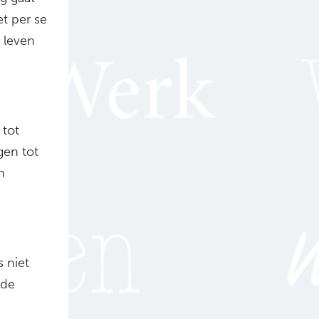
et per se
 leven
 tot
en tot
n
 niet
 de