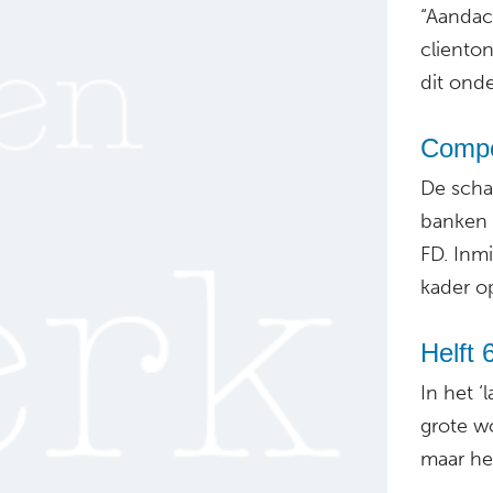
“Aandac
cliento
dit ond
Compe
De scha
banken 
FD. Inm
kader o
Helft 
In het ‘
grote w
maar het