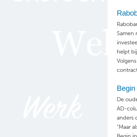
Raboba
Raboban
Samen m
investee
helpt b
Volgens
contrac
Begin 
De oude
AD-colu
anders 
“Maar al
Begin in