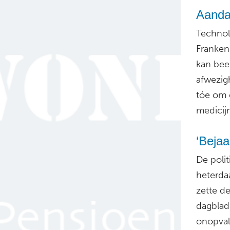
Aandac
Technol
Franken
kan bee
afwezig
tóe om 
medicij
‘Bejaa
De polit
heterda
zette de
dagbla
onopval