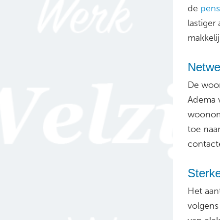
de
pens
lastiger
makkeli
Netwe
De woon
Adema 
woonomg
toe naa
contact
Sterke
Het aan
volgens