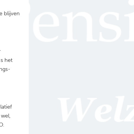
 blijven
r
s het
ings­
atief
 wel,
O.