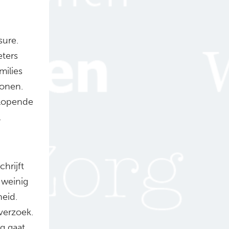
sure.
eters
milies
sonen.
rlopende
.
hrijft
 weinig
heid.
verzoek.
rg gaat