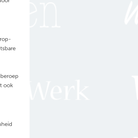
door
drop-
etsbare
 beroep
t ook
nheid