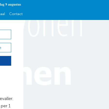
dag 9 augustus
aal
Contact
e
valler.
per 1