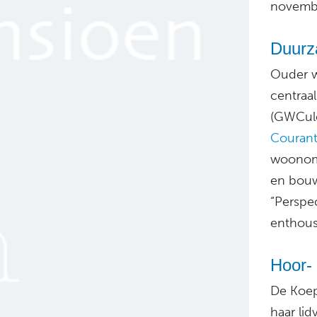
novemb
Duurza
Ouder w
centraa
(GWCule
Couran
woonomg
en bouw
“Perspe
enthousi
Hoor-
De Koep
haar li