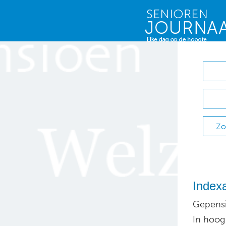
Zo
Indexa
Gepensi
In hoog