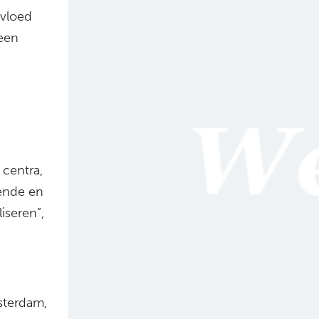
nvloed
 een
centra,
sende en
iseren”,
sterdam,