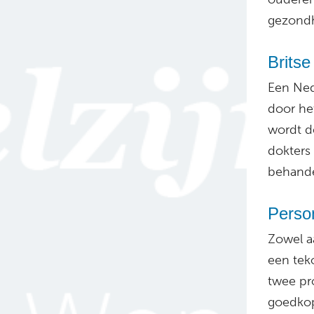
gezondh
Brits
Een Ned
door he
wordt d
dokters
behande
Person
Zowel a
een tek
twee pr
goedkop