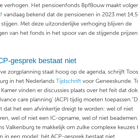
 te verhogen. Het pensioenfonds BpfBouw maakt volge
f
vandaag bekend dat de pensioenen in 2023 met 14,5
stijgen. Met deze uitzonderlijke verhoging blijven de
gen van het fonds in het spoor van de stijgende prijzen
CP-gesprek bestaat niet
eve zorgplanning staat hoog op de agenda, schrijft Toos
urg in het Nederlands
Tijdschrift
voor Geneeskunde. To
amer vinden er discussies plaats over het feit dat dok
dvance care planning’ (ACP) tijdig moeten toepassen.”D
 dat het een afvinkertje dreigt te worden: wel of niet
ren, wel of niet een IC-opname, wel of niet beademen
ens Valkenburg te makkelijk om zulke complexe keuzes 
en in een model: hét ACP-gesprek bestaat niet.