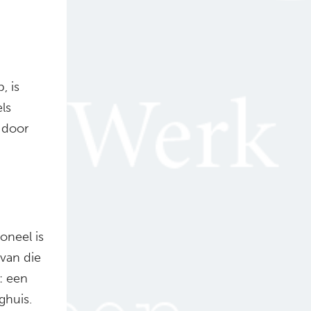
, is
ls
 door
oneel is
 van die
: een
ghuis.