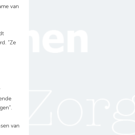
name van
dt
rd. “Ze
r
mende
gen”.
nsen van