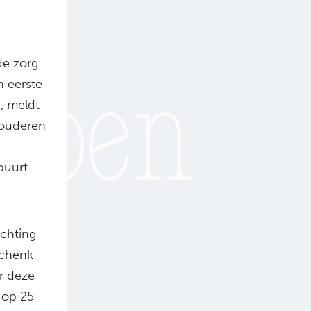
de zorg
n eerste
, meldt
 ouderen
buurt.
achting
schenk
r deze
 op 25