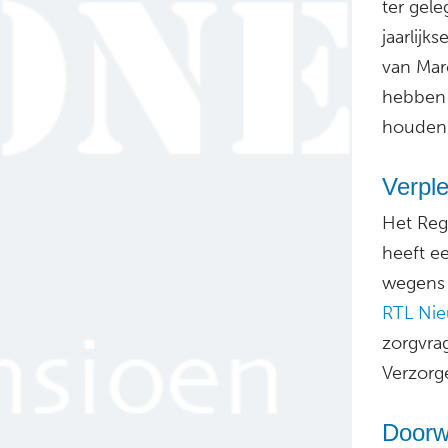
ter gele
jaarlijks
van Mar
hebben 
houden 
Verpl
Het Reg
heeft ee
wegens 
RTL Ni
zorgvra
Verzorg
Doorw