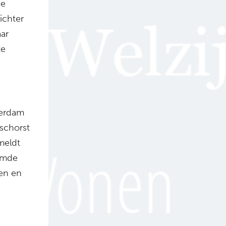
de
ichter
ar
te
terdam
eschorst
meldt
emde
gen en