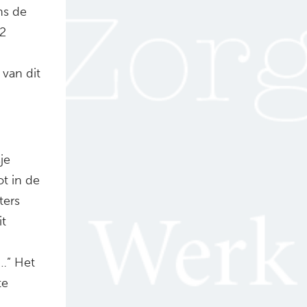
ns de
2
 van dit
je
t in de
ters
it
…” Het
te