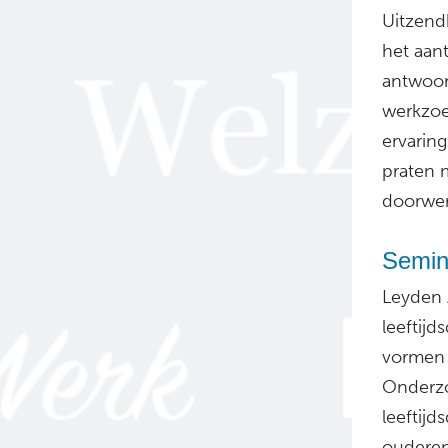
Uitzend
het aant
antwoor
werkzoe
ervarin
praten 
doorwer
Semina
Leyden 
leeftij
vormen 
Onderzo
leeftij
ouderen