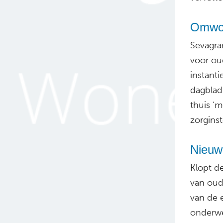
Omwon
Sevagra
voor ou
instant
dagblad
thuis ‘m
zorgins
Nieuw
Klopt d
van oud
van de 
onderw