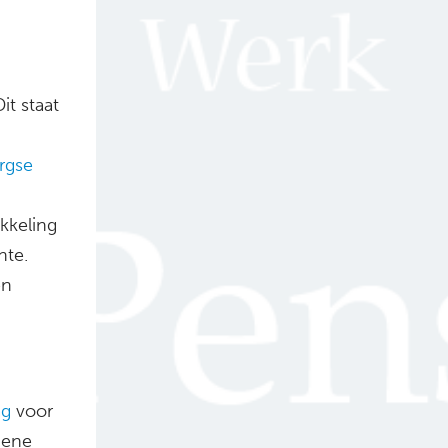
it staat
rgse
kkeling
nte.
en
ag
voor
iene