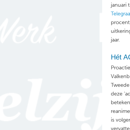
januari
Telegraa
procent 
uitkerin
jaar.
Hét A
Proacti
Valkenb
Tweede K
deze ‘a
betekent
reanime
is volg
vervatt