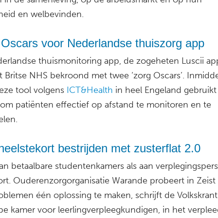
eid en welbevinden.
e Oscars voor Nederlandse thuiszorg app
erlandse thuismonitoring app, de zogeheten Luscii app
t Britse NHS bekroond met twee ‘zorg Oscars’. Inmidde
eze tool volgens
ICT&Health
in heel Engeland gebruikt
 om patiënten effectief op afstand te monitoren en te
len.
eelstekort bestrijden met zusterflat 2.0
an betaalbare studentenkamers als aan verplegingspers
ort. Ouderenzorgorganisatie Warande probeert in Zeist
oblemen één oplossing te maken, schrijft de Volkskrant
e kamer voor leerlingverpleegkundigen, in het verplee