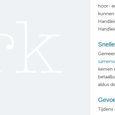
hoor- e
kunnen 
Handlei
Handlei
Snell
Gemeent
samenw
kernen 
betaalba
aldus d
Gevoe
Tijdens