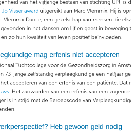
genheid van het vijfjarige bestaan van stichting UP!, is 
e
Jo Visser award
uitgereikt aan Marc Vlemmix. Hij is opr
c Vlemmix Dance, een gezelschap van mensen die elka
gevonden in het dansen om lijf en geest in beweging 
en zo hun kwaliteit van leven positief beïnvloeden.
eegkundige mag erfenis niet accepteren
ionaal Tuchtcollege voor de Gezondheidszorg in Ams
n 73-jarige zelfstandig verpleegkundige een halfjaar g
het accepteren van een erfenis van een patiënte. Dat 
euws
. Het aanvaarden van een erfenis van een zogeno
ger is in strijd met de Beroepscode van Verpleegkundi
enden.
erkperspectief? Heb gewoon geld nodig