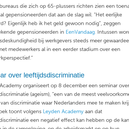
bureaus die zich op 65-plussers richten zien een toe
al gepensioneerden dat aan de slag wil. “Het eerlijke
d? Eigenlijk heb ik het geld gewoon nodig”, zeggen
kende gepensioneerden in
EenVandaag.
Intussen wor
gsdeskundigheid bij werkgevers steeds meer gewaardee
met medewerkers al in een eerder stadium over een
kperspectief.”
r over leeftijdsdiscriminatie
Academy organiseert op 8 december een seminar ove
dsdiscriminatie (ageism), “een van de meest veelvoorko
van discriminatie waar Nederlanders mee te maken krij
ek toont volgens
Leyden Academy
aan dat
dsdiscriminatie een negatief effect kan hebben op de ka
 in de samenleving, op de arbeidsmarkt en op hun