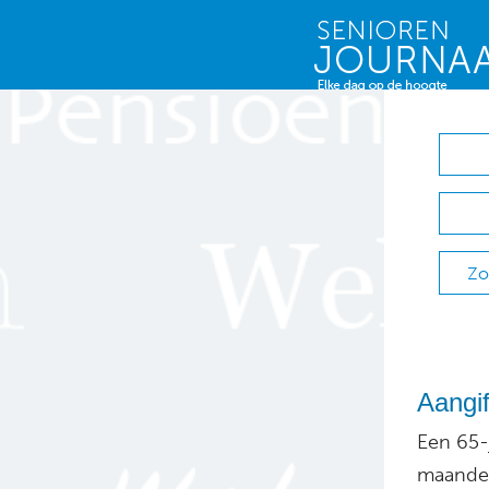
Zo
Aangif
Een 65-
maanden