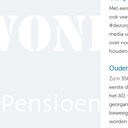
Met een
ook vee
#dezorg
media u
over no
houden
Ouder
Zo’n 35
eerste 
het AD.
georgan
beweegwe
worden 