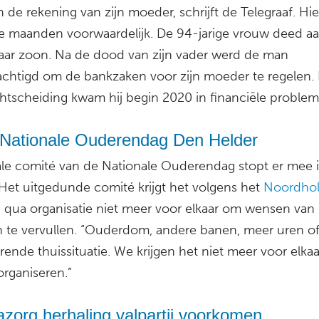
 de rekening van zijn moeder, schrijft de Telegraaf. Hi
ee maanden voorwaardelijk. De 94-jarige vrouw deed aa
aar zoon. Na de dood van zijn vader werd de man
chtigd om de bankzaken voor zijn moeder te regelen.
htscheiding kwam hij begin 2020 in financiële problem
Nationale Ouderendag Den Helder
ale comité van de Nationale Ouderendag stopt er mee 
 Het uitgedunde comité krijgt het volgens het
Noordhol
d
qua organisatie niet meer voor elkaar om wensen van
 te vervullen. “Ouderdom, andere banen, meer uren o
rende thuissituatie. We krijgen het niet meer voor elka
 organiseren.”
zorg herhaling valpartij voorkomen