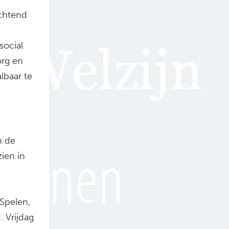
chtend
social
org en
lbaar te
n de
ien in
tSpelen,
 Vrijdag