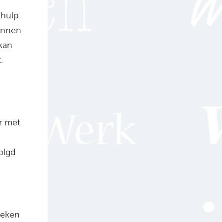
 hulp
innen
kan
.
r met
olgd
reken