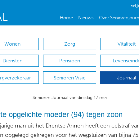
vrij
Home
Nieuws
Over Seniorenjourn
Wonen
Zorg
Vitaliteit
Diensten
Pensioen
Levenseind
rgverzekeraar
Senioren Visie
Journaal
Senioren Journaal van dinsdag 17 mei
te opgelichte moeder (94) tegen zoon
jarige man uit het Drentse Annen heeft een celstraf va
 opgelegd gekregen voor het wegsluizen van bijna 75