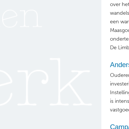
over het
wandels
een war
Maasgou
onderte
De Limbu
Ander
Ouderen
investe
Instell
is inte
vastgoe
Campa