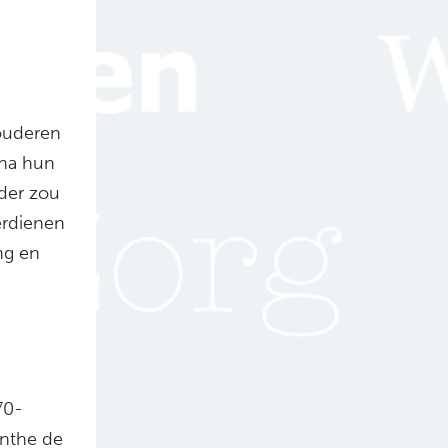
 ouderen
 na hun
der zou
erdienen
ng en
70-
enthe de