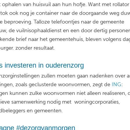
 ophalen van huisvuil aan hun hofje. Want met rollator
tok ook nog je container naar de doorgaande weg duw
e beproeving. Talloze telefoontjes naar de gemeente
w, de vuilnisophaaldienst en een door dertig persone
kende brief naar het gemeentehuis, bleven volgens da
rger. zonder resultaat.
s investeren in ouderenzorg
zorginstellingen zullen moeten gaan nadenken over 
ringen, zoals geclusterde woonvormen, zegt de
ING
:
ingen kunnen zulke woonvormen niet alleen realiseren,
nsieve samenwerking nodig met woningcorporaties,
dbeleggers en gemeenten.
gne #dezorgvanmorgen