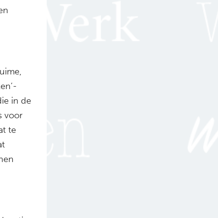
en
ruime,
ken’-
ie in de
s voor
t te
at
nen