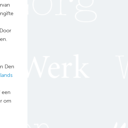
ervan
ngifte
 Door
en.
in Den
lands
f een
ar om