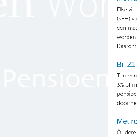
Elke vi
(SEH) v
een maa
worden 
Daarom
Bij 2
Ten min
3% of 
pensioe
door he
Met ro
Òudere 