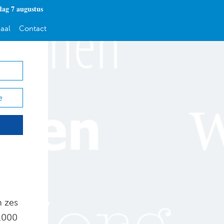
dag 7 augustus
aal
Contact
e
n zes
.000