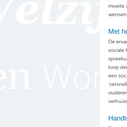
moeite 
wensen i
Met h
De ervar
sociale
spreeku
loop de
een soc
‘versne
ouderen
verhuiz
Handte