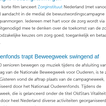
 korte film lanceert
Zorginstituut
Nederland (met vano
l aandacht in de media) de bewustwordingscampagne
vanmorgen. Iedereen met hart voor de zorg wordt via 
itgenodigd mee te denken over de toekomst van de z
odzakelijke keuzes om zorg goed, toegankelijk en betaa
.
enfonds trapt Beweegweek swingend af
0 senioren bewegen op muziek tijdens de afsluiting va
dag van de Nationale Beweegweek voor Ouderen, is te z
 Gisteren vond de aftrap plaats van de campagneweek,
iseerd door het Nationaal Ouderenfonds. Tijdens de
ek, die is gelanceerd onder de titel OldStars Vitalitei
door heel Nederland diverse activiteiten georganiseerd.