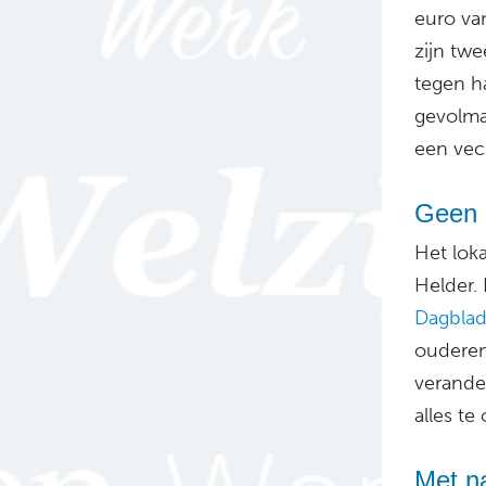
euro van
zijn tw
tegen h
gevolma
een vec
Geen 
Het lok
Helder.
Dagbla
ouderen
verande
alles te
Met na