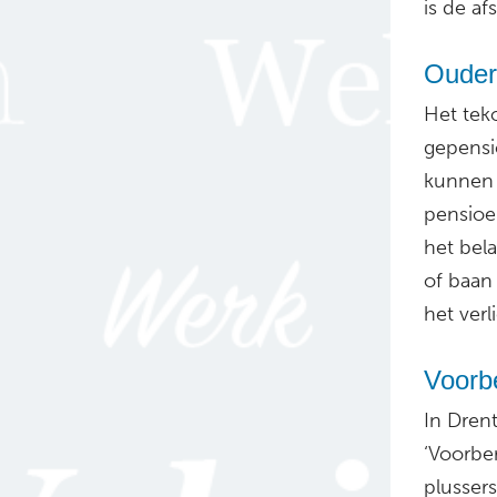
is de a
Ouder
Het tek
gepensi
kunnen 
pensioe
het bel
of baan 
het verl
Voorb
In Drent
‘Voorber
plusser