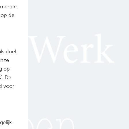
nemende
 op de
ls doel:
onze
g op
’. De
d voor
elijk