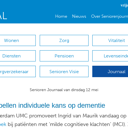
vrij
Home
Nieuws
Over Seniorenjourn
Wonen
Zorg
Vitaliteit
Diensten
Pensioen
Levenseind
rgverzekeraar
Senioren Visie
Journaal
Senioren Journaal van dinsdag 12 mei
ellen individuele kans op dementie
terdam UMC promoveert Ingrid van Maurik vandaag op
oek
bij patiënten met ‘milde cognitieve klachten’ (MCI).