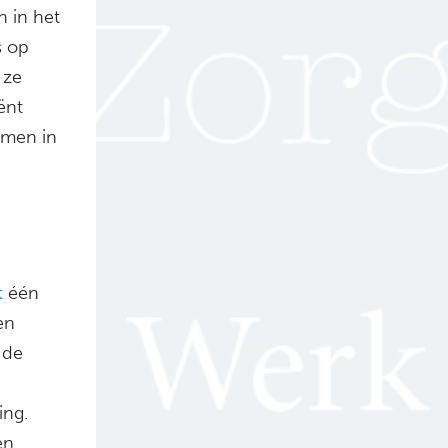
n in het
s op
 ze
ënt
omen in
t
één
en
 de
ing.
en,