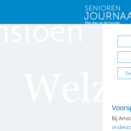
Zo
Voorsp
Bij Ams
onderz