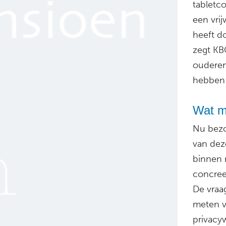
tabletco
een vrij
heeft d
zegt KB
ouderen
hebben 
Wat m
Nu bezo
van dez
binnen 
concreet
De vraa
meten v
privacy