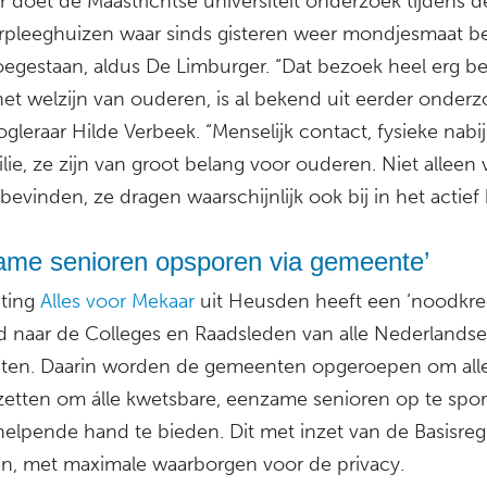
 doet de Maastrichtse universiteit onderzoek tijdens de
erpleeghuizen waar sinds gisteren weer mondjesmaat b
oegestaan, aldus De Limburger. “Dat bezoek heel erg bel
het welzijn van ouderen, is al bekend uit eerder onderz
gleraar Hilde Verbeek. “Menselijk contact, fysieke nabi
lie, ze zijn van groot belang voor ouderen. Niet alleen 
evinden, ze dragen waarschijnlijk ook bij in het actief b
ame senioren opsporen via gemeente’
hting
Alles voor Mekaar
uit Heusden heeft een ‘noodkre
d naar de Colleges en Raadsleden van alle Nederlandse
en. Daarin worden de gemeenten opgeroepen om all
e zetten om álle kwetsbare, eenzame senioren op te spo
elpende hand te bieden. Dit met inzet van de Basisregi
n, met maximale waarborgen voor de privacy.