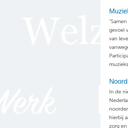
Muziek
“Samen 
gevoel 
van lev
vanwege
Partici
muzieks
Noord-
In de n
Nederlan
noorden
hierbij
zorg en 