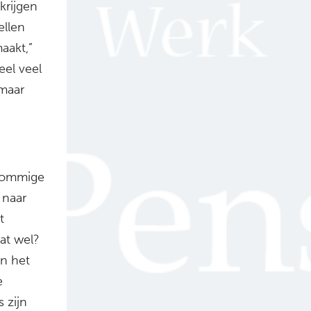
krijgen
ellen
aakt,”
el veel
 maar
 sommige
 naar
t
dat wel?
n het
e
 zijn