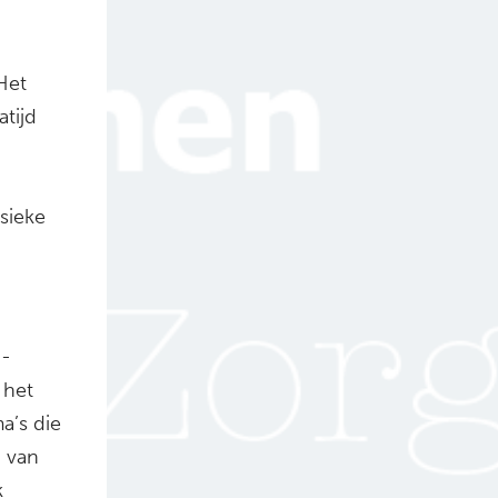
Het
tijd
sieke
d-
 het
a’s die
d van
k