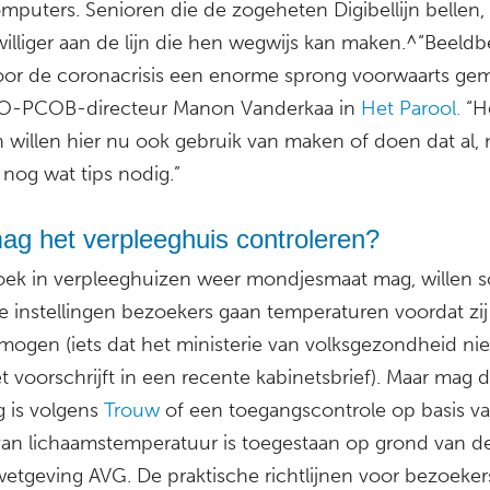
mputers. Senioren die de zogeheten Digibellijn bellen, 
williger aan de lijn die hen wegwijs kan maken.^“Beeldb
oor de coronacrisis een enorme sprong voorwaarts gem
O-PCOB-directeur Manon Vanderkaa in
Het Parool.
“He
 willen hier nu ook gebruik van maken of doen dat al,
nog wat tips nodig.”
ag het verpleeghuis controleren?
ek in verpleeghuizen weer mondjesmaat mag, willen
e instellingen bezoekers gaan temperaturen voordat zij
mogen (iets dat het ministerie van volksgezondheid nie
 voorschrijft in een recente kabinetsbrief). Maar mag 
g is volgens
Trouw
of een toegangscontrole op basis va
an lichaamstemperatuur is toegestaan op grond van d
wetgeving AVG. De praktische richtlijnen voor bezoekers