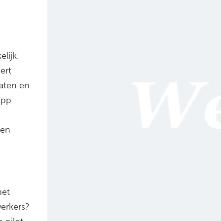
lijk.
ert
aten en
app
nen
het
erkers?