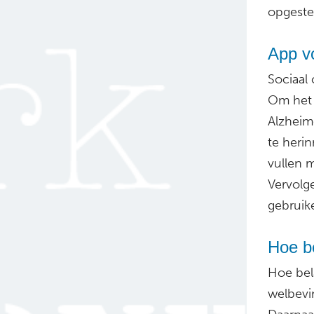
opgestel
App vo
Sociaal 
Om het 
Alzheim
te heri
vullen m
Vervolg
gebruik
Hoe be
Hoe bel
welbevi