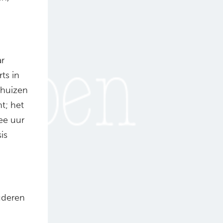
ar
ts in
ghuizen
t; het
wee uur
is
uderen