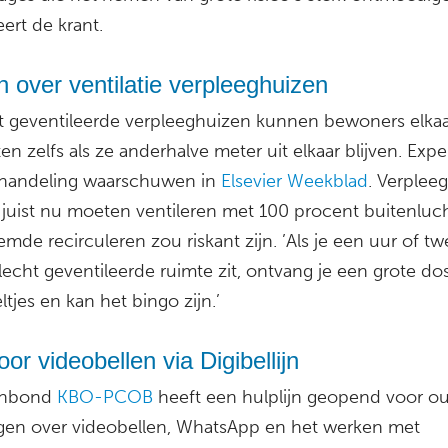
ert de krant.
 over ventilatie verpleeghuizen
ht geventileerde verpleeghuizen kunnen bewoners elka
n zelfs als ze anderhalve meter uit elkaar blijven. Exper
handeling waarschuwen in
Elsevier Weekblad
. Verplee
juist nu moeten ventileren met 100 procent buitenluch
de recirculeren zou riskant zijn. ’Als je een uur of t
lecht geventileerde ruimte zit, ontvang je een grote dos
ltjes en kan het bingo zijn.’
oor videobellen via Digibellijn
enbond
KBO-PCOB
heeft een hulplijn geopend voor o
gen over videobellen, WhatsApp en het werken met