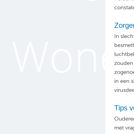
constate
Zorgen
In slec
besmette
luchtbe
zouden 
zogenoem
in een s
virusdee
Tips v
Ouder
met vra