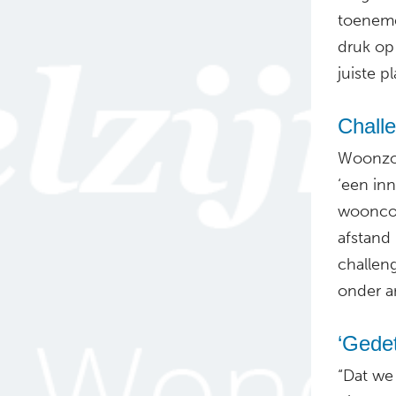
toeneme
druk op
juiste pl
Challe
Woonzor
‘een in
wooncom
afstand
challen
onder a
‘Gedet
“Dat we