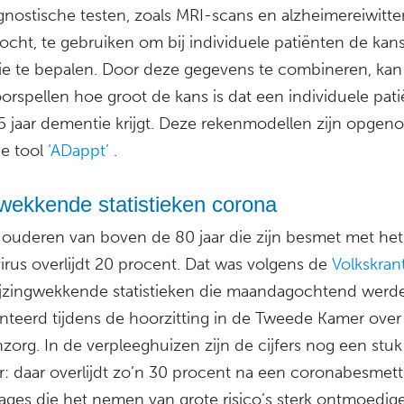
gnostische testen, zoals MRI-scans en alzheimereiwitte
ocht, te gebruiken om bij individuele patiënten de kan
e te bepalen. Door deze gegevens te combineren, kan
orspellen hoe groot de kans is dat een individuele pati
5 jaar dementie krijgt. Deze rekenmodellen zijn opgen
ne tool
‘ADappt’
.
wekkende statistieken corona
e ouderen van boven de 80 jaar die zijn besmet met het
irus overlijdt 20 procent. Dat was volgens de
Volkskran
ijzingwekkende statistieken die maandagochtend werd
nteerd tijdens de hoorzitting in de Tweede Kamer over
zorg. In de verpleeghuizen zijn de cijfers nog een stuk
r: daar overlijdt zo’n 30 procent na een coronabesmett
ages die het nemen van grote risico’s sterk ontmoedig