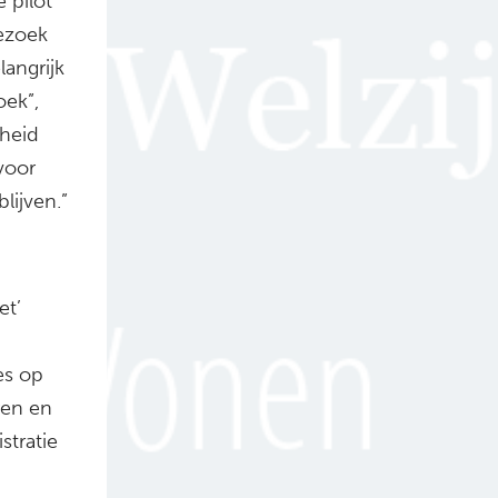
 pilot
ezoek
angrijk
oek”,
jheid
voor
lijven.”
et’
es op
ren en
stratie