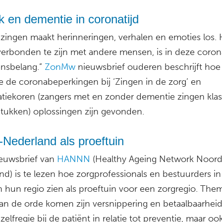
 en dementie in coronatijd
zingen maakt herinneringen, verhalen en emoties los. 
verbonden te zijn met andere mensen, is in deze corona
ensbelang.”
ZonMw
nieuwsbrief ouderen beschrijft hoe
 de coronabeperkingen bij ‘Zingen in de zorg’ en
patiekoren (zangers met en zonder dementie zingen klas
tukken) oplossingen zijn gevonden.
Nederland als proeftuin
ieuwsbrief van
HANNN
(Healthy Ageing Network Noor
d) is te lezen hoe zorgprofessionals en bestuurders in
 hun regio zien als proeftuin voor een zorgregio. Them
 aan de orde komen zijn versnippering en betaalbaarhei
zelfregie bij de patiënt in relatie tot preventie, maar oo