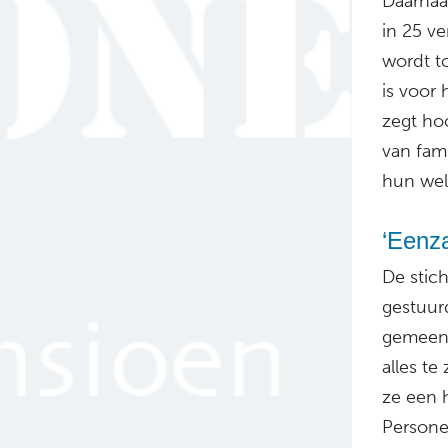
Daarnaar
in 25 v
wordt t
is voor 
zegt hoo
van fami
hun welb
‘Eenz
De stic
gestuur
gemeent
alles t
ze een h
Persone