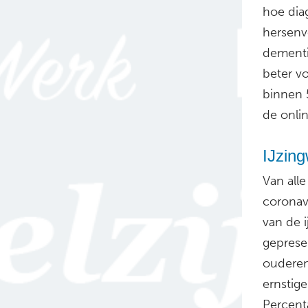
hoe dia
hersenv
dementi
beter vo
binnen 
de onli
IJzing
Van all
coronav
van de 
geprese
ouderen
ernstige
Percent