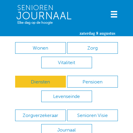
zaterdag 8 augustus
Wonen
Zorg
Vitaliteit
Diensten
Pensioen
Levenseinde
Zorgverzekeraar
Senioren Visie
Journaal