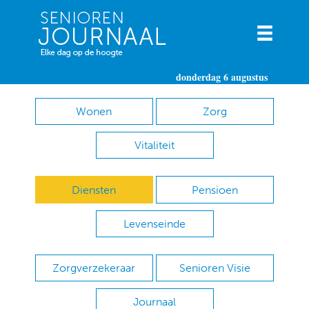
donderdag 6 augustus
Wonen
Zorg
Vitaliteit
Diensten
Pensioen
Levenseinde
Zorgverzekeraar
Senioren Visie
Journaal