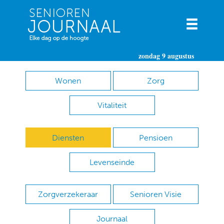
zondag 9 augustus
Wonen
Zorg
Vitaliteit
Diensten
Pensioen
Levenseinde
Zorgverzekeraar
Senioren Visie
Journaal