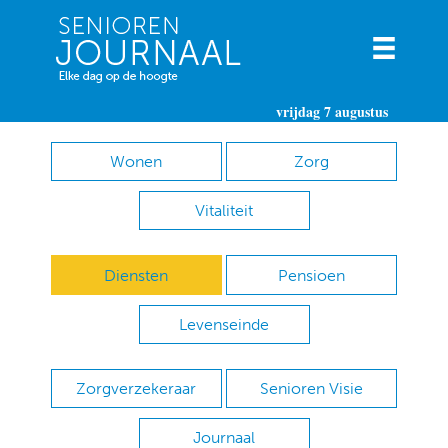
vrijdag 7 augustus
Wonen
Zorg
Vitaliteit
Diensten
Pensioen
Levenseinde
Zorgverzekeraar
Senioren Visie
Journaal