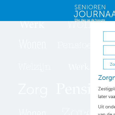
Zo
Zorgm
Zestigp
later va
Uit onde
van de 