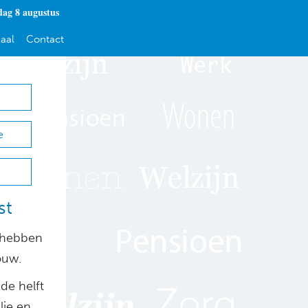
dag 8 augustus
aal
Contact
e
st
 hebben
ouw.
 de helft
lie en