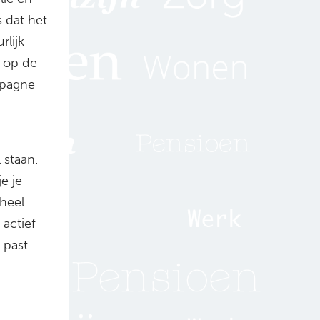
 dat het
rlijk
d op de
mpagne
 staan.
e je
 heel
 actief
 past