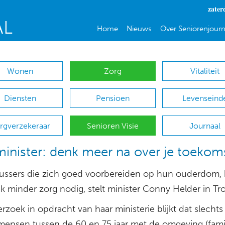
zater
Home
Nieuws
Over Seniorenjourn
Wonen
Zorg
Vitaliteit
Diensten
Pensioen
Levenseind
rgverzekeraar
Senioren Visie
Journaal
inister: denk meer na over je toekom
lussers die zich goed voorbereiden op hun ouderdom,
ak minder zorg nodig, stelt minister Conny Helder in Tr
rzoek in opdracht van haar ministerie blijkt dat slechts
mensen tussen de 60 en 75 jaar met de omgeving (fami