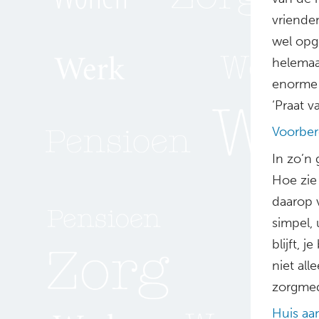
vriende
wel opge
helemaa
enorme 
‘Praat 
Voorbere
In zo’n
Hoe zie 
daarop v
simpel, 
blijft, 
niet all
zorgmed
Huis aa