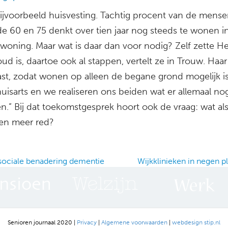
jvoorbeeld huisvesting. Tachtig procent van de mens
de 60 en 75 denkt over tien jaar nog steeds te wonen i
woning. Maar wat is daar dan voor nodig? Zelf zette He
oud is, daartoe ook al stappen, vertelt ze in Trouw. Haar 
st, zodat wonen op alleen de begane grond mogelijk is
uisarts en we realiseren ons beiden wat er allemaal no
.” Bij dat toekomstgesprek hoort ook de vraag: wat als
een meer red?
ociale benadering dementie
Wijkklinieken in negen p
ation
Senioren journaal 2020 |
Privacy
|
Algemene voorwaarden
|
webdesign stip.nl