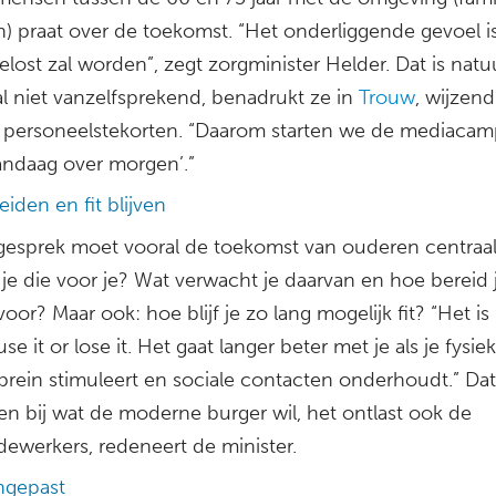
n) praat over de toekomst. “Het onderliggende gevoel is
lost zal worden”, zegt zorgminister Helder. Dat is natuu
l niet vanzelfsprekend, benadrukt ze in
Trouw
, wijzen
personeelstekorten. “Daarom starten we de mediaca
vandaag over morgen’.”
iden en fit blijven
 gesprek moet vooral de toekomst van ouderen centraal
je die voor je? Wat verwacht je daarvan en hoe bereid j
oor? Maar ook: hoe blijf je zo lang mogelijk fit? “Het is
use it or lose it. Het gaat langer beter met je als je fysiek
je brein stimuleert en sociale contacten onderhoudt.” Dat
een bij wat de moderne burger wil, het ontlast ook de
ewerkers, redeneert de minister.
ngepast