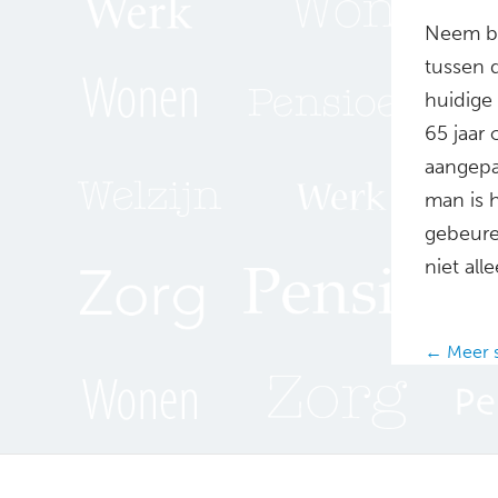
Neem bi
tussen 
huidige 
65 jaar 
aangepa
man is h
gebeuren
niet all
Posts
← Meer s
navig