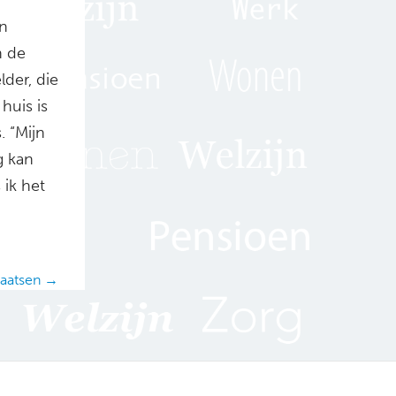
en
n de
lder, die
huis is
. “Mijn
g kan
 ik het
laatsen →