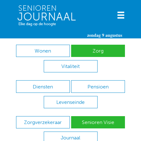
zondag 9 augustus
Wonen
Zorg
Vitaliteit
Diensten
Pensioen
Levenseinde
Zorgverzekeraar
Senioren Visie
Journaal