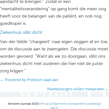
aandacht te brengen.” Zodat er een
“mentaliteitsverandering” op gang komt die meer oog
heeft voor de belangen van de patiënt, en ook nog
goedkoper is.
Ziekenhuis slibt dicht
Van der Velde “chargeert” naar eigen zeggen af en toe,
om de discussie aan te zwengelen. Die discussie moet
worden gevoerd. “Want als we zo doorgaan, slibt ons
ziekenhuis dicht met ouderen die hier niet de juiste
zorg krijgen.”
Posts
← Powered by Proteion slaat aan
navigation
Mantelzorgers willen meepraten →
Senioren journaal 2020 |
Privacy
|
Algemene voorwaarden
|
webdesign
stip.nl