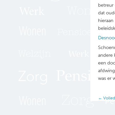
betreur 
dat oud
hieraan
beleidsk
Desnood
Schoen
andere k
een doo
afdwing
was er w
Posts
← Volledi
navig