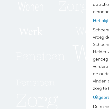
de acti
geroepe
Het blijf
Schoenm
vroeg de
Schoenma
Helder 
genoeg 
verdere
de oude
vinden 
zorg te
Uitgebre
De mini