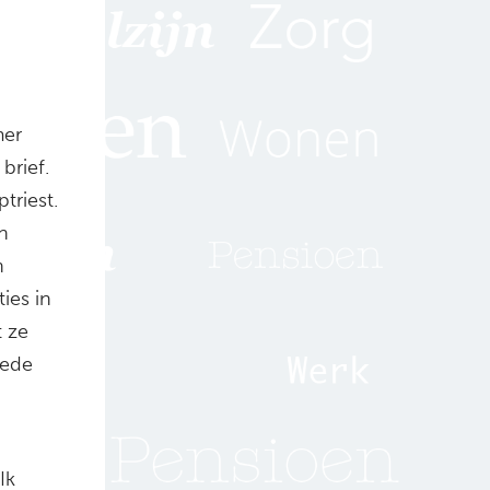
mer
brief.
triest.
h
n
ies in
 ze
oede
Ik