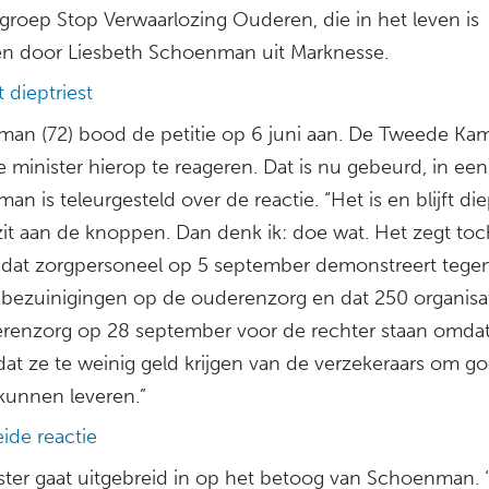
egroep Stop Verwaarlozing Ouderen, die in het leven is
n door Liesbeth Schoenman uit Marknesse.
t dieptriest
an (72) bood de petitie op 6 juni aan. De Tweede Ka
 minister hierop te reageren. Dat is nu gebeurd, in een 
n is teleurgesteld over de reactie. “Het is en blijft diep
zit aan de knoppen. Dan denk ik: doe wat. Het zegt toc
dat zorgpersoneel op 5 september demonstreert tege
 bezuinigingen op de ouderenzorg en dat 250 organisat
renzorg op 28 september voor de rechter staan omdat
dat ze te weinig geld krijgen van de verzekeraars om g
 kunnen leveren.”
ide reactie
ster gaat uitgebreid in op het betoog van Schoenman. ‘