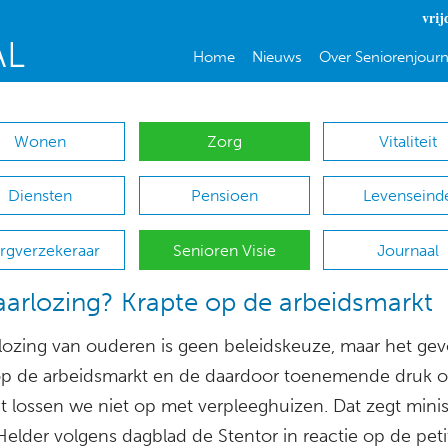
vrij
Home
Nieuws
Over Seniorenjourn
Wonen
Zorg
Vitaliteit
Diensten
Pensioen
Levenseind
rgverzekeraar
Senioren Visie
Journaal
arlozing? Krapte op de arbeidsmarkt
lozing van ouderen is geen beleidskeuze, maar het gev
op de arbeidsmarkt en de daardoor toenemende druk 
at lossen we niet op met verpleeghuizen. Dat zegt minis
elder volgens dagblad de Stentor in reactie op de peti