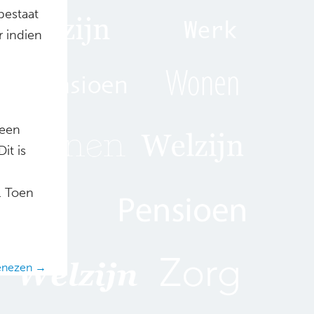
bestaat
r indien
 een
it is
. Toen
genezen →