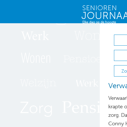
Zo
Verwa
Verwaar
krapte 
zorg. D
Conny H