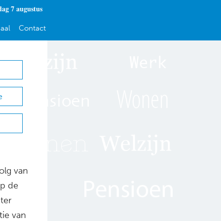
dag 7 augustus
aal
Contact
e
olg van
op de
ter
tie van