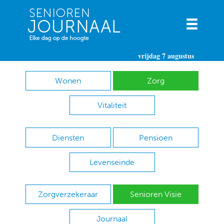
vrijdag 7 augustus
Wonen
Zorg
Vitaliteit
Diensten
Pensioen
Levenseinde
Zorgverzekeraar
Senioren Visie
Journaal